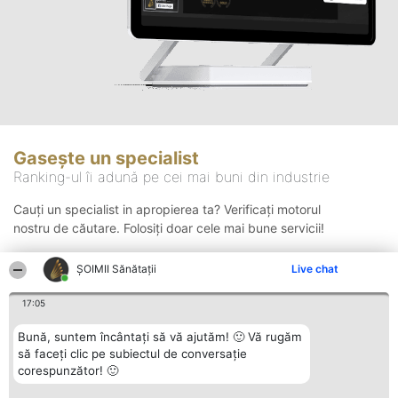
Gasește un specialist
Ranking-ul îi adună pe cei mai buni din industrie
Cauți un specialist in apropierea ta? Verificați motorul
nostru de căutare. Folosiți doar cele mai bune servicii!
ŞOIMII Sănătații
Live chat
Căutare
17:05
Bună, suntem încântați să vă ajutăm! 🙂 Vă rugăm
să faceți clic pe subiectul de conversație
corespunzător! 🙂