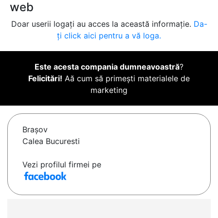
web
Doar userii logați au acces la această informație.
Da-
ți click aici pentru a vă loga.
Este acesta compania dumneavoastră
?
Felicitări!
Aă cum să primești materialele de
marketing
Braşov
Calea Bucuresti
Vezi profilul firmei pe