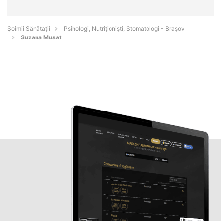
Şoimii Sănătații
Psihologi, Nutriționiști, Stomatologi - Braşov
Suzana Musat