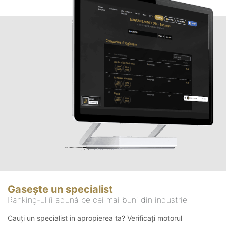
Gasește un specialist
Ranking-ul îi adună pe cei mai buni din industrie
Cauți un specialist in apropierea ta? Verificați motorul