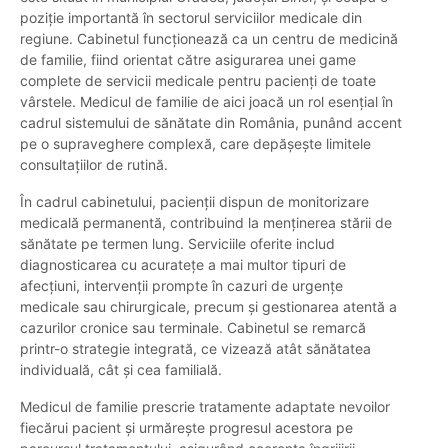
poziție importantă în sectorul serviciilor medicale din
regiune. Cabinetul funcționează ca un centru de medicină
de familie, fiind orientat către asigurarea unei game
complete de servicii medicale pentru pacienți de toate
vârstele. Medicul de familie de aici joacă un rol esențial în
cadrul sistemului de sănătate din România, punând accent
pe o supraveghere complexă, care depășește limitele
consultațiilor de rutină.
În cadrul cabinetului, pacienții dispun de monitorizare
medicală permanentă, contribuind la menținerea stării de
sănătate pe termen lung. Serviciile oferite includ
diagnosticarea cu acuratețe a mai multor tipuri de
afecțiuni, intervenții prompte în cazuri de urgențe
medicale sau chirurgicale, precum și gestionarea atentă a
cazurilor cronice sau terminale. Cabinetul se remarcă
printr-o strategie integrată, ce vizează atât sănătatea
individuală, cât și cea familială.
Medicul de familie prescrie tratamente adaptate nevoilor
fiecărui pacient și urmărește progresul acestora pe