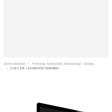
Şoimii Sănătații
Psihologi, Nutriționiști, Stomatologi - Oradea
C.M.I. DR. LAZAROVICI ZENOBIA