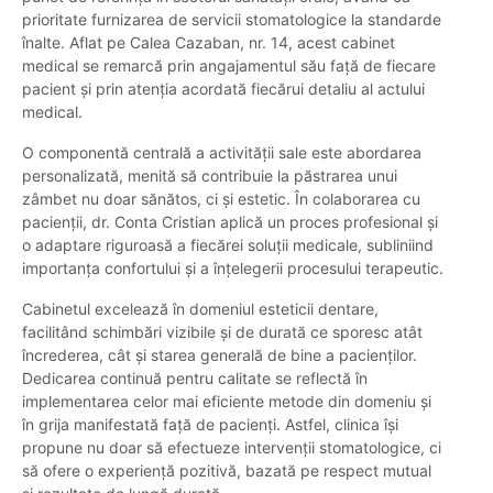
prioritate furnizarea de servicii stomatologice la standarde
înalte. Aflat pe Calea Cazaban, nr. 14, acest cabinet
medical se remarcă prin angajamentul său față de fiecare
pacient și prin atenția acordată fiecărui detaliu al actului
medical.
O componentă centrală a activității sale este abordarea
personalizată, menită să contribuie la păstrarea unui
zâmbet nu doar sănătos, ci și estetic. În colaborarea cu
pacienții, dr. Conta Cristian aplică un proces profesional și
o adaptare riguroasă a fiecărei soluții medicale, subliniind
importanța confortului și a înțelegerii procesului terapeutic.
Cabinetul excelează în domeniul esteticii dentare,
facilitând schimbări vizibile și de durată ce sporesc atât
încrederea, cât și starea generală de bine a pacienților.
Dedicarea continuă pentru calitate se reflectă în
implementarea celor mai eficiente metode din domeniu și
în grija manifestată față de pacienți. Astfel, clinica își
propune nu doar să efectueze intervenții stomatologice, ci
să ofere o experiență pozitivă, bazată pe respect mutual