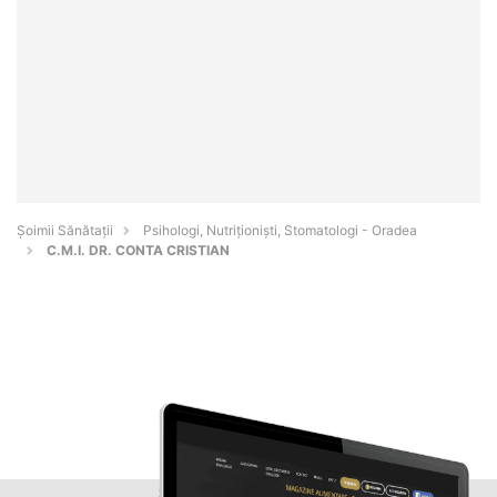
Şoimii Sănătații
Psihologi, Nutriționiști, Stomatologi - Oradea
C.M.I. DR. CONTA CRISTIAN