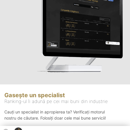
Gasește un specialist
Ranking-ul îi adună pe cei mai buni din industrie
Cauți un specialist in apropierea ta? Verificați motorul
nostru de căutare. Folosiți doar cele mai bune servicii!