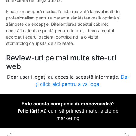
și rezultate de lungă durată.
Fiecare manoperă medicală este realizată la nivel înalt de
profesionalism pentru a garanta sănătatea orală optimă și
zâmbete de excepție. Diferențierea acestui cabinet
constă în atenția sporită pentru detalii și devotamentul
acordat fiecărui pacient, contribuind la o vizită
stomatologică lipsită de anxietate.
Review-uri pe mai multe site-uri
web
Doar userii logați au acces la această informație.
Da-
ți click aici pentru a vă loga.
Este acesta compania dumneavoastră
?
Felicitări!
Aă cum să primești materialele de
marketing