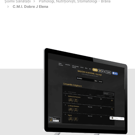
Şoimii Sănătații
Psihologi, Nutriționiști, Stomatologi - Brăila
C.M.I. Dobre J Elena