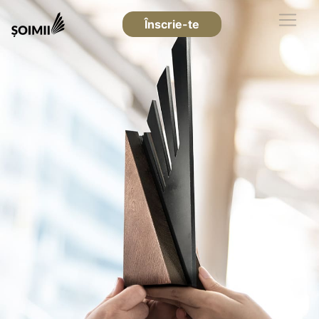
Înscrie-te