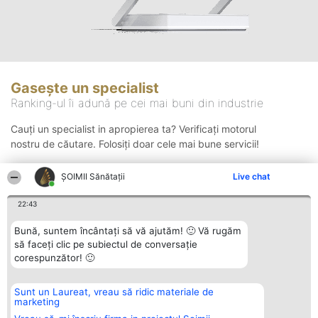
Gasește un specialist
Ranking-ul îi adună pe cei mai buni din industrie
Cauți un specialist in apropierea ta? Verificați motorul
nostru de căutare. Folosiți doar cele mai bune servicii!
ŞOIMII Sănătații
Live chat
Căutare
22:43
Bună, suntem încântați să vă ajutăm! 🙂 Vă rugăm
să faceți clic pe subiectul de conversație
corespunzător! 🙂
Sunt un Laureat, vreau să ridic materiale de
Organizator Ranking
Plebiscyt
Contact
marketing
BRIGHT SOLUTIONS BR SRL
Câștigătorii
Contact
Aleea Timisul De Sus 2 Bl. A30
Lista Tuturor