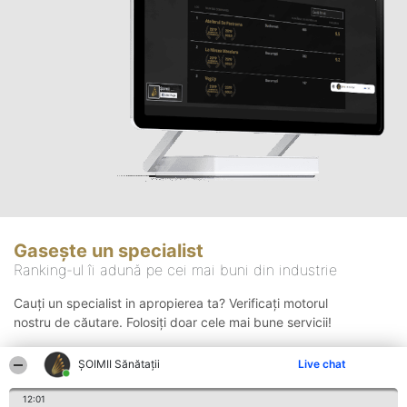
Gasește un specialist
Ranking-ul îi adună pe cei mai buni din industrie
Cauți un specialist in apropierea ta? Verificați motorul
nostru de căutare. Folosiți doar cele mai bune servicii!
ŞOIMII Sănătații
Live chat
Căutare
12:01