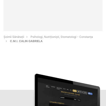
Şoimii Sănătații
Psihologi, Nutriționiști, Stomatologi - Constanţa
C.M.I. CALIN GABRIELA