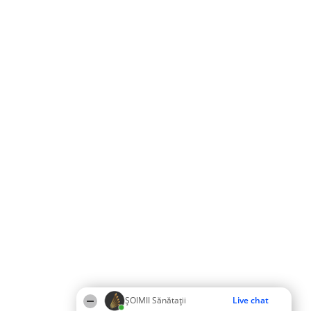
ŞOIMII Sănătații
Live chat