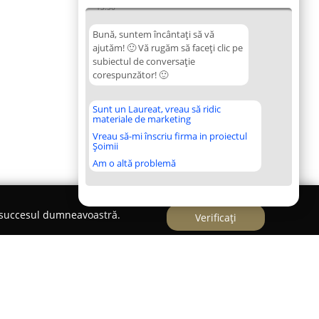
13:56
Bună, suntem încântați să vă
ajutăm! 🙂 Vă rugăm să faceți clic pe
subiectul de conversație
corespunzător! 🙂
Sunt un Laureat, vreau să ridic
materiale de marketing
Vreau să-mi înscriu firma in proiectul
Șoimii
Am o altă problemă
e succesul dumneavoastră.
Verificați