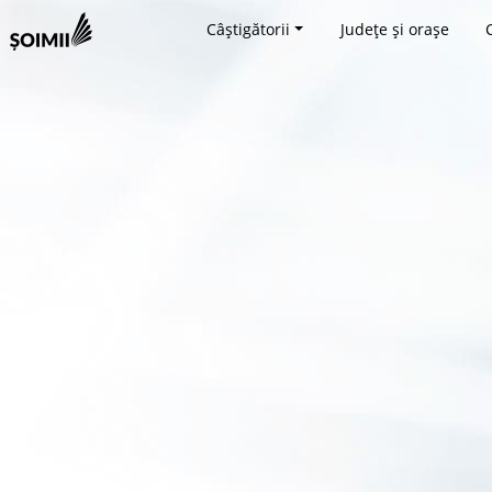
Câștigătorii
Județe și orașe