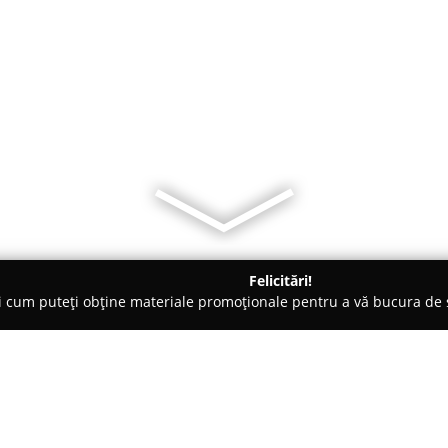
Felicitări!
ți cum puteți obține materiale promoționale pentru a vă bucura d
logi - Smeeni
Dr. Marin Bogdan Gabriel C.M.