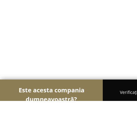
Este acesta compania
Verifica
dumneavoastră?
Şoimii Sănătații
Psihologi, Nutriționiști, Stomato