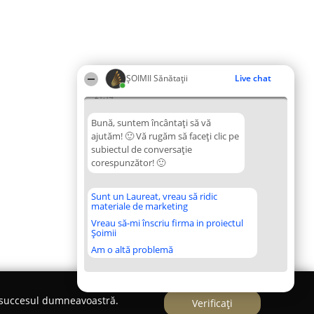
ŞOIMII Sănătații
Live chat
21:14
Bună, suntem încântați să vă
ajutăm! 🙂 Vă rugăm să faceți clic pe
subiectul de conversație
corespunzător! 🙂
Sunt un Laureat, vreau să ridic
materiale de marketing
Vreau să-mi înscriu firma in proiectul
Șoimii
Am o altă problemă
e succesul dumneavoastră.
Verificați