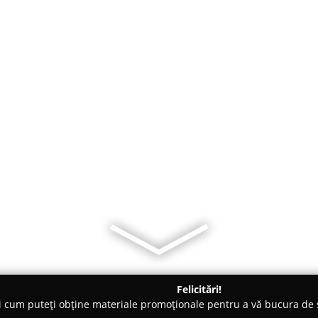
Felicitări!
ți cum puteți obține materiale promoționale pentru a vă bucura d