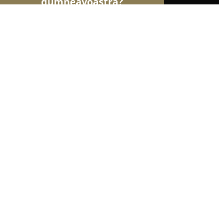
dumneavoastră?
Şoimii Sănătații
Psihologi, Nutriționiști, Stomato
Darzas Medical
9.8
(39)
Oradea, Strada Simion Bărnuțiu 7
Afișează numărul de telefon