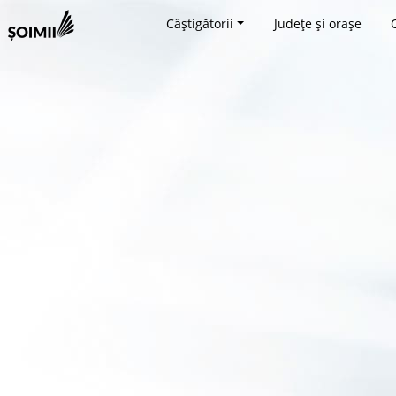
Câștigătorii
Județe și orașe