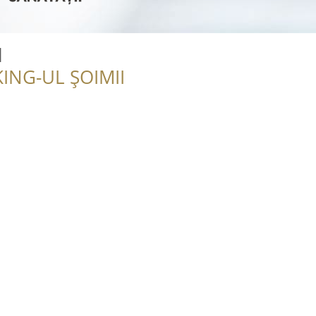
l
ING-UL ȘOIMII