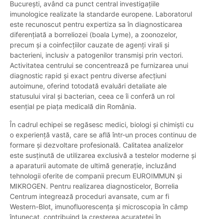
București, având ca punct central investigațiile
imunologice realizate la standarde europene. Laboratorul
este recunoscut pentru expertiza sa în diagnosticarea
diferențiată a borreliozei (boala Lyme), a zoonozelor,
precum și a coinfecțiilor cauzate de agenți virali și
bacterieni, inclusiv a patogenilor transmiși prin vectori.
Activitatea centrului se concentrează pe furnizarea unui
diagnostic rapid și exact pentru diverse afecțiuni
autoimune, oferind totodată evaluări detaliate ale
statusului viral și bacterian, ceea ce îi conferă un rol
esențial pe piața medicală din România.
În cadrul echipei se regăsesc medici, biologi și chimiști cu
o experiență vastă, care se află într-un proces continuu de
formare și dezvoltare profesională. Calitatea analizelor
este susținută de utilizarea exclusivă a testelor moderne și
a aparaturii automate de ultimă generație, incluzând
tehnologii oferite de companii precum EUROIMMUN și
MIKROGEN. Pentru realizarea diagnosticelor, Borrelia
Centrum integrează proceduri avansate, cum ar fi
Western-Blot, imunofluorescența și microscopia în câmp
întunecat, contribuind la creșterea acurateței în