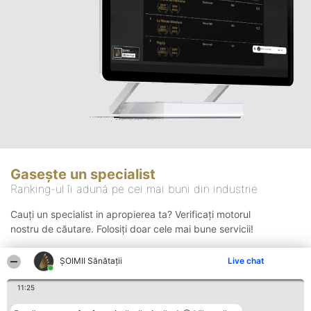
Gasește un specialist
Ranking-ul îi adună pe cei mai buni din industrie
Cauți un specialist in apropierea ta? Verificați motorul
nostru de căutare. Folosiți doar cele mai bune servicii!
ŞOIMII Sănătații
Live chat
Căutare
11:25