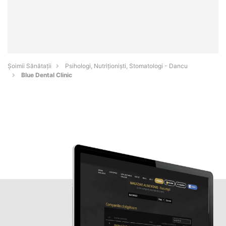
Şoimii Sănătații
Psihologi, Nutriționiști, Stomatologi - Dancu
Blue Dental Clinic