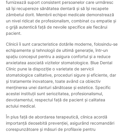
furnizează suport consistent persoanelor care urmăresc
să își recupereze sănătatea dentară și să își recapete
zâmbetul dorit. Membrii echipei medicale demonstrează
un nivel ridicat de profesionalism, combinat cu empatie și
o grijă autentică față de nevoile specifice ale fiecărui
pacient.
Clinicii îi sunt caracteristice dotările moderne, folosindu-se
echipamente și tehnologii de ultimă generație, într-un
spațiu conceput pentru a asigura confortul și a reduce
anxietatea asociată vizitelor stomatologice. Blue Dental
Clinic pune la dispoziție o varietate de servicii
stomatologice calitative, proceduri sigure și eficiente, dar
și tratamente inovatoare, toate având ca obiectiv
menținerea unei danturi sănătoase și estetice. Specific
acestei instituții sunt seriozitatea, profesionalismul,
devotamentul, respectul față de pacient și calitatea
actului medical.
În plus față de abordarea terapeutică, clinica acordă
importanță deosebită prevenției, asigurând recomandări
corespunzătoare și măsuri de profilaxie pentru