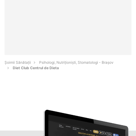
Şoimii Sănătații
Psihologi, Nutriționiști, Stomatologi - Braşov
Diet Club Centrul de Dieta