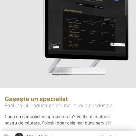
Gasește un specialist
Ranking-ul îi adună pe cei mai buni din industrie
Cauți un specialist in apropierea ta? Verificați motorul
nostru de căutare. Folosiți doar cele mai bune servicii!