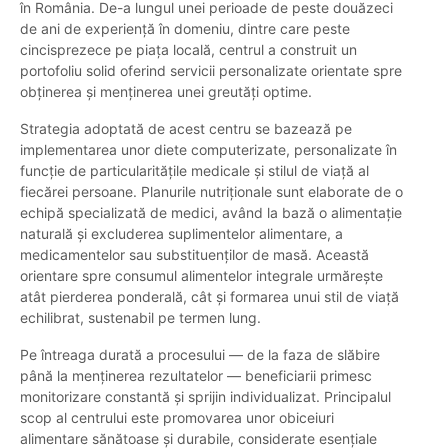
în România. De-a lungul unei perioade de peste douăzeci
de ani de experiență în domeniu, dintre care peste
cincisprezece pe piața locală, centrul a construit un
portofoliu solid oferind servicii personalizate orientate spre
obținerea și menținerea unei greutăți optime.
Strategia adoptată de acest centru se bazează pe
implementarea unor diete computerizate, personalizate în
funcție de particularitățile medicale și stilul de viață al
fiecărei persoane. Planurile nutriționale sunt elaborate de o
echipă specializată de medici, având la bază o alimentație
naturală și excluderea suplimentelor alimentare, a
medicamentelor sau substituenților de masă. Această
orientare spre consumul alimentelor integrale urmărește
atât pierderea ponderală, cât și formarea unui stil de viață
echilibrat, sustenabil pe termen lung.
Pe întreaga durată a procesului — de la faza de slăbire
până la menținerea rezultatelor — beneficiarii primesc
monitorizare constantă și sprijin individualizat. Principalul
scop al centrului este promovarea unor obiceiuri
alimentare sănătoase și durabile, considerate esențiale