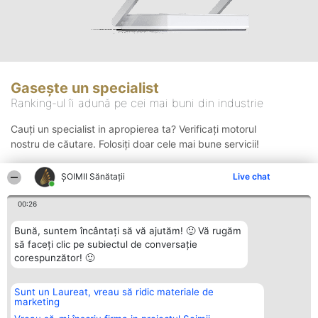
Gasește un specialist
Ranking-ul îi adună pe cei mai buni din industrie
Cauți un specialist in apropierea ta? Verificați motorul
nostru de căutare. Folosiți doar cele mai bune servicii!
ŞOIMII Sănătații
Live chat
Căutare
00:26
Bună, suntem încântați să vă ajutăm! 🙂 Vă rugăm
să faceți clic pe subiectul de conversație
corespunzător! 🙂
Sunt un Laureat, vreau să ridic materiale de
Organizator Ranking
Plebiscyt
Contact
marketing
BRIGHT SOLUTIONS BR SRL
Câștigătorii
Contact
Aleea Timisul De Sus 2 Bl. A30
Lista Tuturor