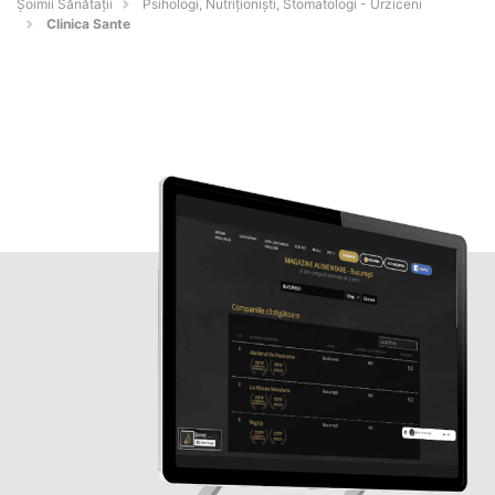
Şoimii Sănătații
Psihologi, Nutriționiști, Stomatologi - Urziceni
Clinica Sante