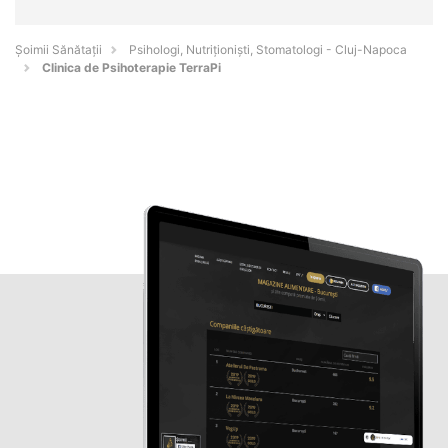
Şoimii Sănătații
Psihologi, Nutriționiști, Stomatologi - Cluj-Napoca
Clinica de Psihoterapie TerraPi