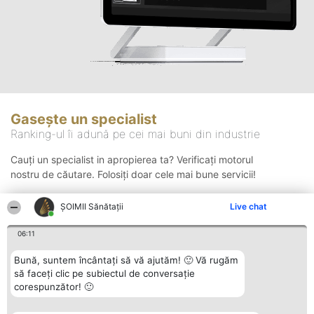
Gasește un specialist
Ranking-ul îi adună pe cei mai buni din industrie
Cauți un specialist in apropierea ta? Verificați motorul
nostru de căutare. Folosiți doar cele mai bune servicii!
ŞOIMII Sănătații
Live chat
Căutare
06:11
Bună, suntem încântați să vă ajutăm! 🙂 Vă rugăm
să faceți clic pe subiectul de conversație
corespunzător! 🙂