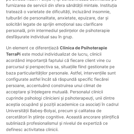
furnizarea de servicii din sfera sănătății mintale. Instituția
tratează o varietate de dificultăți, incluzând insomnie,
tulburări de personalitate, anxietate, epuizare, dar și
solicitări legate de sprijin emoțional sau clarificare
personală, prin intermediul ședințelor de psihoterapie
desfășurate individual sau în grup.
Un element ce diferențiază
Clinica de Psihoterapie
TerraPi
este modul individualizat de lucru, clinicii
acordând importanță faptului că fiecare client vine cu
parcursul și perspectiva sa, situațiile fiind gestionate pe
baza particularităților personale. Astfel, intervențiile sunt
configurate astfel încât să răspundă specific fiecărei
persoane, accentuând construirea unui climat de
acceptare și înțelegere mutuală. Personalul clinicii
cuprinde psihologi clinicieni și psihoterapeuți, unii dintre
aceștia ocupând și poziții academice ca asociați în cadrul
Universității Babeș-Bolyai, precum și calitatea de
cercetători în științe cognitive. Această ancorare științifică
subliniază profesionalismul și nivelul de expertiză ce
definesc activitatea clinicii.