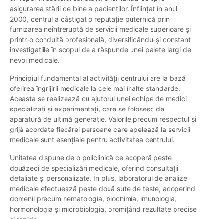
asigurarea stării de bine a pacienților. Înființat în anul
2000, centrul a câștigat o reputație puternică prin
furnizarea neîntreruptă de servicii medicale superioare și
printr-o conduită profesională, diversificându-și constant
investigațiile în scopul de a răspunde unei palete largi de
nevoi medicale.
Principiul fundamental al activității centrului are la bază
oferirea îngrijirii medicale la cele mai înalte standarde.
Aceasta se realizează cu ajutorul unei echipe de medici
specializați și experimentați, care se folosesc de
aparatură de ultimă generație. Valorile precum respectul și
grijă acordate fiecărei persoane care apelează la servicii
medicale sunt esențiale pentru activitatea centrului.
Unitatea dispune de o policlinică ce acoperă peste
douăzeci de specializări medicale, oferind consultații
detaliate și personalizate. În plus, laboratorul de analize
medicale efectuează peste două sute de teste, acoperind
domenii precum hematologia, biochimia, imunologia,
hormonologia și microbiologia, promițând rezultate precise