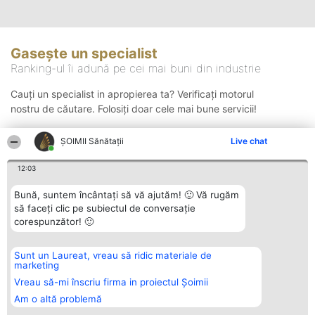
Gasește un specialist
Ranking-ul îi adună pe cei mai buni din industrie
Cauți un specialist in apropierea ta? Verificați motorul
nostru de căutare. Folosiți doar cele mai bune servicii!
ŞOIMII Sănătații
Live chat
Căutare
12:03
Bună, suntem încântați să vă ajutăm! 🙂 Vă rugăm
să faceți clic pe subiectul de conversație
corespunzător! 🙂
Sunt un Laureat, vreau să ridic materiale de
Organizator Ranking
Plebiscyt
Contact
marketing
BRIGHT SOLUTIONS BR SRL
Câștigătorii
Contact
Aleea Timisul De Sus 2 Bl. A30
Lista Tuturor
Vreau să-mi înscriu firma in proiectul Șoimii
Sc. A Et. 4 Ap. 13 Cod 061952
Laureaților
Am o altă problemă
București
Reguli
CUI 36737675
Statut