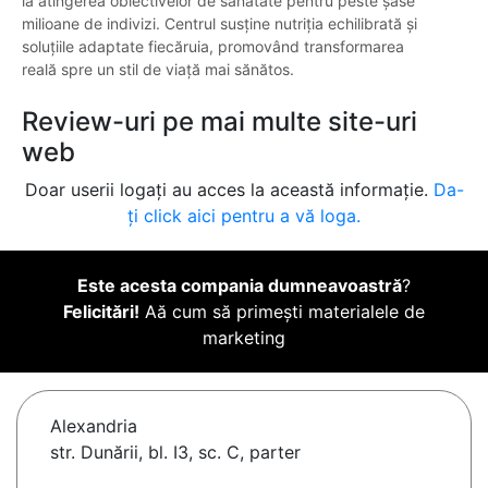
la atingerea obiectivelor de sănătate pentru peste șase
milioane de indivizi. Centrul susține nutriția echilibrată și
soluțiile adaptate fiecăruia, promovând transformarea
reală spre un stil de viață mai sănătos.
Review-uri pe mai multe site-uri
web
Doar userii logați au acces la această informație.
Da-
ți click aici pentru a vă loga.
Este acesta compania dumneavoastră
?
Felicitări!
Aă cum să primești materialele de
marketing
Alexandria
str. Dunării, bl. I3, sc. C, parter