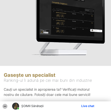
Gasește un specialist
Ranking-ul îi adună pe cei mai buni din industrie
Cauți un specialist in apropierea ta? Verificați motorul
nostru de căutare. Folosiți doar cele mai bune servicii!
ŞOIMII Sănătații
Live chat
Căutare