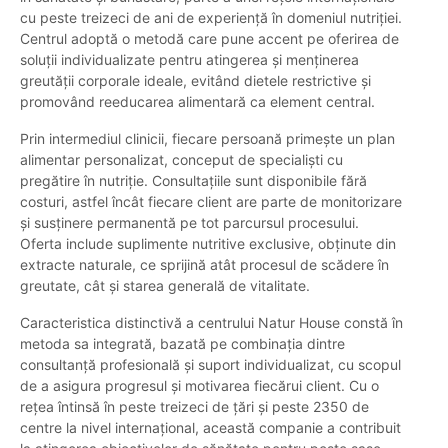
cu peste treizeci de ani de experiență în domeniul nutriției.
Centrul adoptă o metodă care pune accent pe oferirea de
soluții individualizate pentru atingerea și menținerea
greutății corporale ideale, evitând dietele restrictive și
promovând reeducarea alimentară ca element central.
Prin intermediul clinicii, fiecare persoană primește un plan
alimentar personalizat, conceput de specialiști cu
pregătire în nutriție. Consultațiile sunt disponibile fără
costuri, astfel încât fiecare client are parte de monitorizare
și susținere permanentă pe tot parcursul procesului.
Oferta include suplimente nutritive exclusive, obținute din
extracte naturale, ce sprijină atât procesul de scădere în
greutate, cât și starea generală de vitalitate.
Caracteristica distinctivă a centrului Natur House constă în
metoda sa integrată, bazată pe combinația dintre
consultanță profesională și suport individualizat, cu scopul
de a asigura progresul și motivarea fiecărui client. Cu o
rețea întinsă în peste treizeci de țări și peste 2350 de
centre la nivel internațional, această companie a contribuit