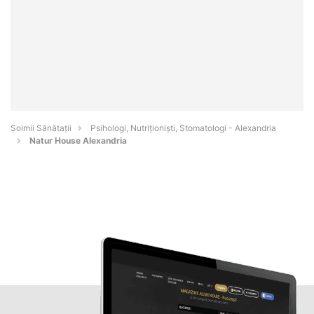
Şoimii Sănătații
Psihologi, Nutriționiști, Stomatologi - Alexandria
Natur House Alexandria