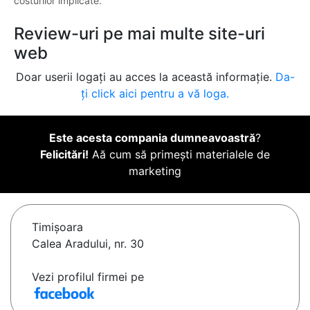
costurilor implicate.
Review-uri pe mai multe site-uri
web
Doar userii logați au acces la această informație.
Da-
ți click aici pentru a vă loga.
Este acesta compania dumneavoastră
?
Felicitări!
Aă cum să primești materialele de
marketing
Timişoara
Calea Aradului, nr. 30
Vezi profilul firmei pe