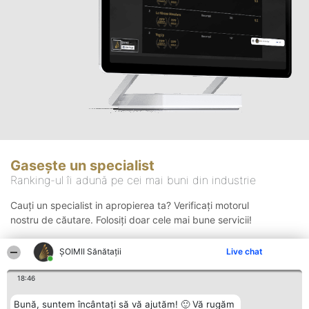
Gasește un specialist
Ranking-ul îi adună pe cei mai buni din industrie
Cauți un specialist in apropierea ta? Verificați motorul
nostru de căutare. Folosiți doar cele mai bune servicii!
ŞOIMII Sănătații
Live chat
Căutare
18:46
Bună, suntem încântați să vă ajutăm! 🙂 Vă rugăm