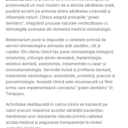
promovează un mod modern de a aborda sănătatea orală,
punând accent pe armonia dintre sănătatea corporală și
influențele naturii. Clinica adoptă principiile "green
dentistry", integrând procese naturale vindecătoare cu
tehnologiile avansate din domeniul medical stomatologic.
Biodentarium pune la dispoziție o varietate extinsă de
servicii stomatologice adresate atât adulților, cât și
copiilor. Din oferta clinicii fac parte stomatologia biologică,
ortodonția, chirurgia dento-alveolară, implantologia,
estetica dentară, pedodonția, tratamentele cu laser și
ozonostomatologia. Serviciile includ și profilaxie dentară,
tratamente odontologice, endodonție, protetică, precum și
parodontologie. Această clinică este recunoscută ca fiind
prima care implementează conceptul "green dentistry" în
Timișoara.
Activitatea desfășurată în cadrul clinicii se bazează pe
valori precum respectul acordat sănătății pacienților,
menținerea unor standarde ridicate privind calitatea
actului medical și asigurarea transparenței la nivelul