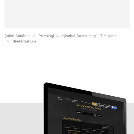
Şoimii Sănătații
Psihologi, Nutriționiști, Stomatologi - Timişoara
Biodentarium