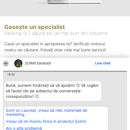
Gasește un specialist
Ranking-ul îi adună pe cei mai buni din industrie
Cauți un specialist in apropierea ta? Verificați motorul
nostru de căutare. Folosiți doar cele mai bune servicii!
ŞOIMII Sănătații
Live chat
Căutare
19:32
Bună, suntem încântați să vă ajutăm! 🙂 Vă rugăm
să faceți clic pe subiectul de conversație
corespunzător! 🙂
Sunt un Laureat, vreau să ridic materiale de
Organizator Ranking
Plebiscyt
Contact
marketing
BRIGHT SOLUTIONS BR SRL
Câștigătorii
Contact
Aleea Timisul De Sus 2 Bl. A30
Lista Tuturor
Vreau să-mi înscriu firma in proiectul Șoimii
Sc. A Et. 4 Ap. 13 Cod 061952
Laureaților
Am o altă problemă
București
Reguli