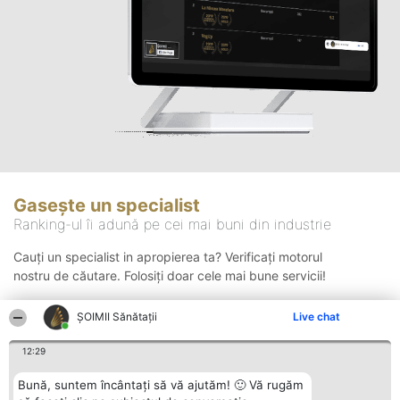
Gasește un specialist
Ranking-ul îi adună pe cei mai buni din industrie
Cauți un specialist in apropierea ta? Verificați motorul
nostru de căutare. Folosiți doar cele mai bune servicii!
ŞOIMII Sănătații
Live chat
Căutare
12:29
Bună, suntem încântați să vă ajutăm! 🙂 Vă rugăm