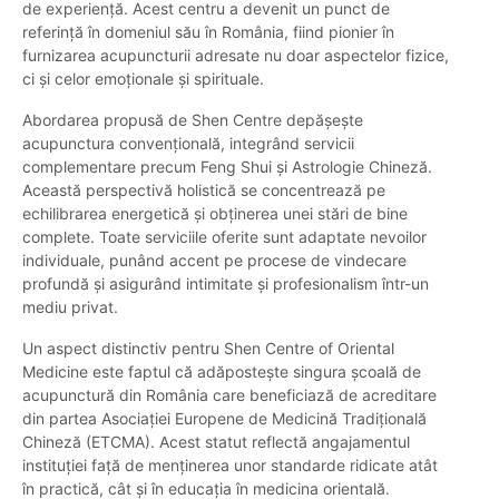
de experiență. Acest centru a devenit un punct de
referință în domeniul său în România, fiind pionier în
furnizarea acupuncturii adresate nu doar aspectelor fizice,
ci și celor emoționale și spirituale.
Abordarea propusă de Shen Centre depășește
acupunctura convențională, integrând servicii
complementare precum Feng Shui și Astrologie Chineză.
Această perspectivă holistică se concentrează pe
echilibrarea energetică și obținerea unei stări de bine
complete. Toate serviciile oferite sunt adaptate nevoilor
individuale, punând accent pe procese de vindecare
profundă și asigurând intimitate și profesionalism într-un
mediu privat.
Un aspect distinctiv pentru Shen Centre of Oriental
Medicine este faptul că adăpostește singura școală de
acupunctură din România care beneficiază de acreditare
din partea Asociației Europene de Medicină Tradițională
Chineză (ETCMA). Acest statut reflectă angajamentul
instituției față de menținerea unor standarde ridicate atât
în practică, cât și în educația în medicina orientală.