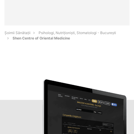
Şoimii Sănătații
Psihologi, Nutriționiști, Stomatologi - Bucureşti
Shen Centre of Oriental Medicine