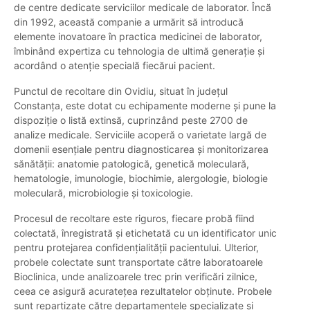
de centre dedicate serviciilor medicale de laborator. Încă
din 1992, această companie a urmărit să introducă
elemente inovatoare în practica medicinei de laborator,
îmbinând expertiza cu tehnologia de ultimă generație și
acordând o atenție specială fiecărui pacient.
Punctul de recoltare din Ovidiu, situat în județul
Constanța, este dotat cu echipamente moderne și pune la
dispoziție o listă extinsă, cuprinzând peste 2700 de
analize medicale. Serviciile acoperă o varietate largă de
domenii esențiale pentru diagnosticarea și monitorizarea
sănătății: anatomie patologică, genetică moleculară,
hematologie, imunologie, biochimie, alergologie, biologie
moleculară, microbiologie și toxicologie.
Procesul de recoltare este riguros, fiecare probă fiind
colectată, înregistrată și etichetată cu un identificator unic
pentru protejarea confidențialității pacientului. Ulterior,
probele colectate sunt transportate către laboratoarele
Bioclinica, unde analizoarele trec prin verificări zilnice,
ceea ce asigură acuratețea rezultatelor obținute. Probele
sunt repartizate către departamentele specializate și