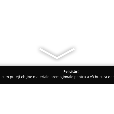
Felicitări!
ți cum puteți obține materiale promoționale pentru a vă bucura d
ogi - Avrig
Avrig-MED S.R.L