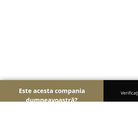
Este acesta compania
Verifica
dumneavoastră?
Şoimii Sănătații
Psihologi, Nutriționiști, Stomatol