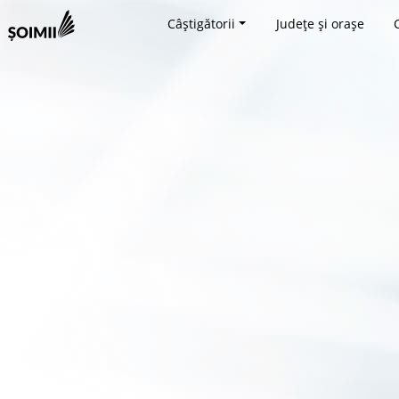
Câștigătorii
Județe și orașe