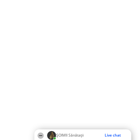
ŞOIMII Sănătații
Live chat