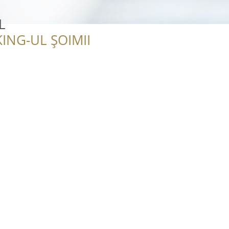
L
ING-UL ȘOIMII