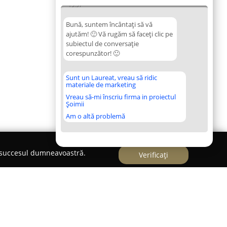
15:57
Bună, suntem încântați să vă
ajutăm! 🙂 Vă rugăm să faceți clic pe
subiectul de conversație
corespunzător! 🙂
Sunt un Laureat, vreau să ridic
materiale de marketing
Vreau să-mi înscriu firma in proiectul
Șoimii
Am o altă problemă
e succesul dumneavoastră.
Verificați