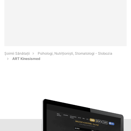
Şoimii Sănătații
Psihologi, Nutriționiști, Stomatologi - Slobozia
ART Kinesismed