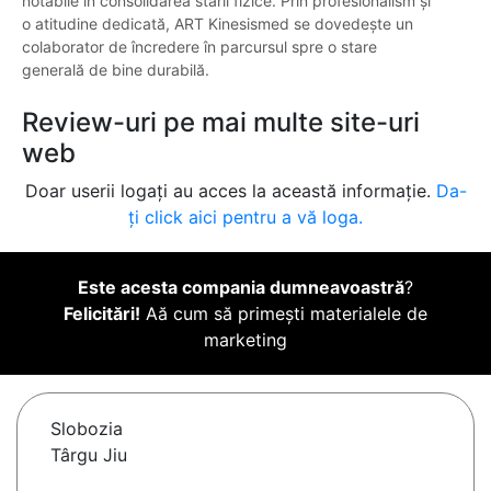
notabile în consolidarea stării fizice. Prin profesionalism și
o atitudine dedicată, ART Kinesismed se dovedește un
colaborator de încredere în parcursul spre o stare
generală de bine durabilă.
Review-uri pe mai multe site-uri
web
Doar userii logați au acces la această informație.
Da-
ți click aici pentru a vă loga.
Este acesta compania dumneavoastră
?
Felicitări!
Aă cum să primești materialele de
marketing
Slobozia
Târgu Jiu