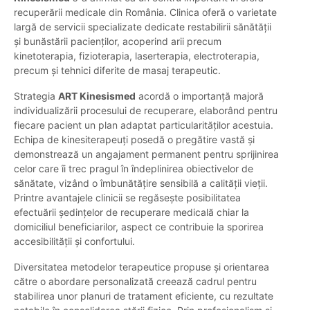
recuperării medicale din România. Clinica oferă o varietate
largă de servicii specializate dedicate restabilirii sănătății
și bunăstării pacienților, acoperind arii precum
kinetoterapia, fizioterapia, laserterapia, electroterapia,
precum și tehnici diferite de masaj terapeutic.
Strategia
ART Kinesismed
acordă o importanță majoră
individualizării procesului de recuperare, elaborând pentru
fiecare pacient un plan adaptat particularităților acestuia.
Echipa de kinesiterapeuți posedă o pregătire vastă și
demonstrează un angajament permanent pentru sprijinirea
celor care îi trec pragul în îndeplinirea obiectivelor de
sănătate, vizând o îmbunătățire sensibilă a calității vieții.
Printre avantajele clinicii se regăsește posibilitatea
efectuării ședințelor de recuperare medicală chiar la
domiciliul beneficiarilor, aspect ce contribuie la sporirea
accesibilității și confortului.
Diversitatea metodelor terapeutice propuse și orientarea
către o abordare personalizată creează cadrul pentru
stabilirea unor planuri de tratament eficiente, cu rezultate