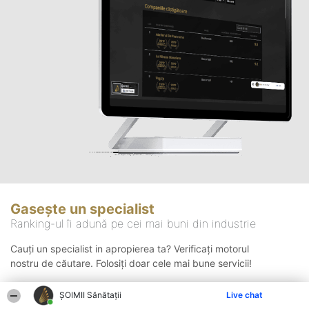
Gasește un specialist
Ranking-ul îi adună pe cei mai buni din industrie
Cauți un specialist in apropierea ta? Verificați motorul
nostru de căutare. Folosiți doar cele mai bune servicii!
ŞOIMII Sănătații
Live chat
Căutare