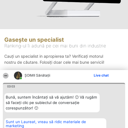
Gasește un specialist
Ranking-ul îi adună pe cei mai buni din industrie
Cauți un specialist in apropierea ta? Verificați motorul
nostru de căutare. Folosiți doar cele mai bune servicii!
ŞOIMII Sănătații
Live chat
Căutare
03:03
Bună, suntem încântați să vă ajutăm! 🙂 Vă rugăm
să faceți clic pe subiectul de conversație
corespunzător! 🙂
Sunt un Laureat, vreau să ridic materiale de
Organizator Ranking
Plebiscyt
Contact
marketing
BRIGHT SOLUTIONS BR SRL
Câștigătorii
Contact