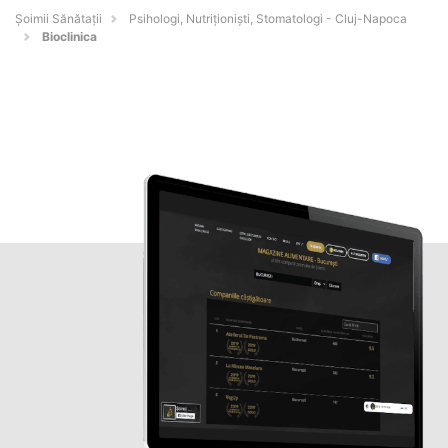
Şoimii Sănătații
Psihologi, Nutriționiști, Stomatologi - Cluj-Napoca
Bioclinica