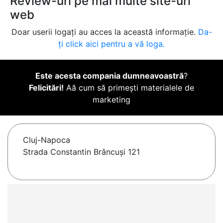
Review-uri pe mai multe site-uri
web
Doar userii logați au acces la această informație.
Da-
ți click aici pentru a vă loga.
Este acesta compania dumneavoastră
?
Felicitări!
Aă cum să primești materialele de
marketing
Cluj-Napoca
Strada Constantin Brâncuși 121