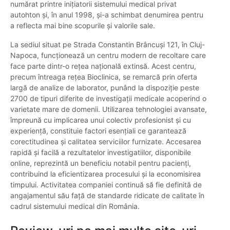
numărat printre inițiatorii sistemului medical privat
autohton și, în anul 1998, și-a schimbat denumirea pentru
a reflecta mai bine scopurile și valorile sale.
La sediul situat pe Strada Constantin Brâncuși 121, în Cluj-
Napoca, funcționează un centru modern de recoltare care
face parte dintr-o rețea națională extinsă. Acest centru,
precum întreaga rețea Bioclinica, se remarcă prin oferta
largă de analize de laborator, punând la dispoziție peste
2700 de tipuri diferite de investigații medicale acoperind o
varietate mare de domenii. Utilizarea tehnologiei avansate,
împreună cu implicarea unui colectiv profesionist și cu
experiență, constituie factori esențiali ce garantează
corectitudinea și calitatea serviciilor furnizate. Accesarea
rapidă și facilă a rezultatelor investigatiilor, disponibile
online, reprezintă un beneficiu notabil pentru pacienți,
contribuind la eficientizarea procesului și la economisirea
timpului. Activitatea companiei continuă să fie definită de
angajamentul său față de standarde ridicate de calitate în
cadrul sistemului medical din România.