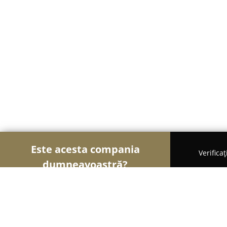
Este acesta compania
Verifica
dumneavoastră?
Şoimii Sănătații
Psihologi, Nutriționiști, Stomato