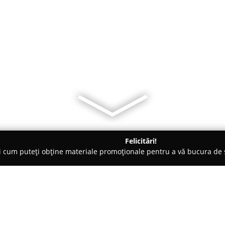
Felicitări!
ți cum puteți obține materiale promoționale pentru a vă bucura d
logi - Bucureşti
Psiholog Online Stoica Andreea