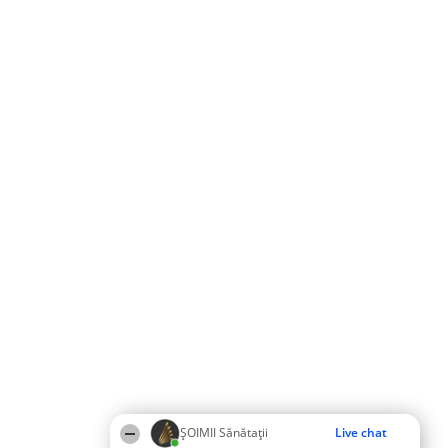
ŞOIMII Sănătații
Live chat