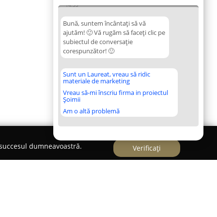
14:53
Bună, suntem încântați să vă
ajutăm! 🙂 Vă rugăm să faceți clic pe
subiectul de conversație
corespunzător! 🙂
Sunt un Laureat, vreau să ridic
materiale de marketing
Vreau să-mi înscriu firma in proiectul
Șoimii
Am o altă problemă
e succesul dumneavoastră.
Verificați