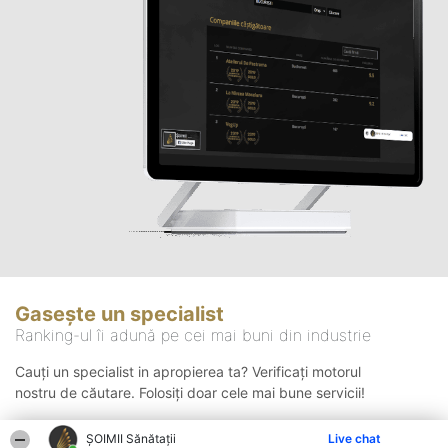
Gasește un specialist
Ranking-ul îi adună pe cei mai buni din industrie
Cauți un specialist in apropierea ta? Verificați motorul
nostru de căutare. Folosiți doar cele mai bune servicii!
ŞOIMII Sănătații
Live chat