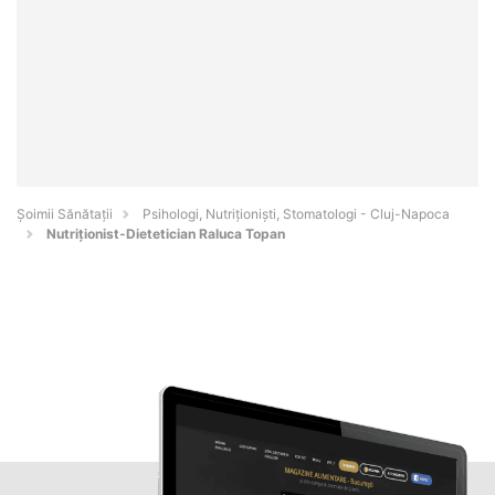
Şoimii Sănătații
Psihologi, Nutriționiști, Stomatologi - Cluj-Napoca
Nutriţionist-Dietetician Raluca Topan