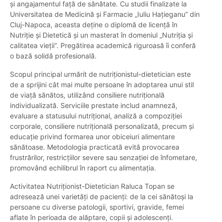
și angajamentul față de sănătate. Cu studii finalizate la
Universitatea de Medicină și Farmacie „Iuliu Hațieganu” din
Cluj-Napoca, aceasta deține o diplomă de licență în
Nutriție și Dietetică și un masterat în domeniul „Nutriția și
calitatea vieții”. Pregătirea academică riguroasă îi conferă
o bază solidă profesională.
Scopul principal urmărit de nutriționistul-dietetician este
de a sprijini cât mai multe persoane în adoptarea unui stil
de viață sănătos, utilizând consiliere nutrițională
individualizată. Serviciile prestate includ anamneză,
evaluare a statusului nutrițional, analiză a compoziției
corporale, consiliere nutrițională personalizată, precum și
educație privind formarea unor obiceiuri alimentare
sănătoase. Metodologia practicată evită provocarea
frustrărilor, restricțiilor severe sau senzației de înfometare,
promovând echilibrul în raport cu alimentația.
Activitatea Nutriţionist-Dietetician Raluca Topan se
adresează unei varietăți de pacienți: de la cei sănătoși la
persoane cu diverse patologii, sportivi, gravide, femei
aflate în perioada de alăptare, copii și adolescenți.