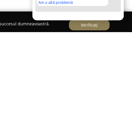
Am o altă problemă
e succesul dumneavoastră.
Verificați
gie Casandra Chera, localizat în Timișoara pe
3, pune la dispoziție servicii specializate menite
procesul de redresare emoțională.
ra
deține o pregătire academică solidă,
esională relevantă, creând un mediu empatic și
ajutorul.
mără terapia individuală, dar și cea dedicată