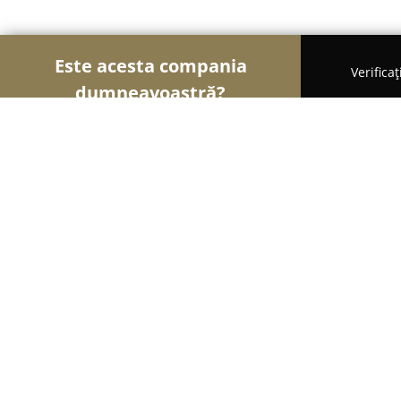
Este acesta compania
Verifica
dumneavoastră?
Şoimii Sănătații
Psihologi, Nutriționiști, Stomato
Psihoterapeut Casandra Chera
8.5
(6)
Timişoara, Str. Ulpia Traiana, Nr. 13