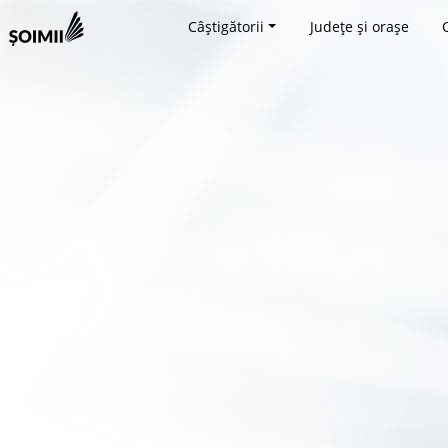
Câștigătorii
Județe și orașe