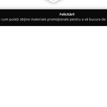
Felicitări!
ți cum puteți obține materiale promoționale pentru a vă bucura d
logi - Timişoara
Psihoterapeut Casandra Chera
Despre companie:
Cabinetul Individual de Psiholo
Strada Ulpia Traiana, numărul 1
să susțină autocunoașterea și 
Psihoterapeutul Casandra Che
Arată mai multe >>
completată de experiență prof
sigur pentru cei care îi solicită 
Printre serviciile oferite se nu