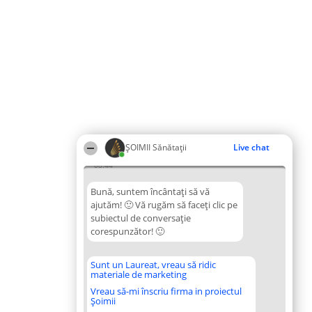
ŞOIMII Sănătații
Live chat
08:44
Bună, suntem încântați să vă
ajutăm! 🙂 Vă rugăm să faceți clic pe
subiectul de conversație
corespunzător! 🙂
Sunt un Laureat, vreau să ridic
materiale de marketing
Vreau să-mi înscriu firma in proiectul
Șoimii