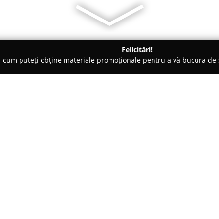
Felicitări!
ți cum puteți obține materiale promoționale pentru a vă bucura d
logi - Cluj-Napoca
Cabinet Psihologic dr. Marius Craciun
un
Despre companie:
Cabinet Psihologic dr. Marius C
largă de servicii de consiliere 
sprijinirea echilibrului mental
terapii individuale, cât și pentr
Arată mai multe >>
efectuarea unor examinări psih
specifice pentru domeniile sigur