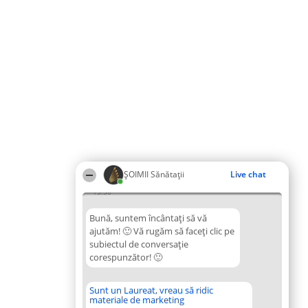
ŞOIMII Sănătații
Live chat
13:50
Bună, suntem încântați să vă
ajutăm! 🙂 Vă rugăm să faceți clic pe
subiectul de conversație
corespunzător! 🙂
Sunt un Laureat, vreau să ridic
materiale de marketing