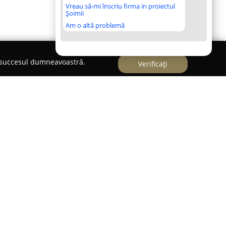
Vreau să-mi înscriu firma in proiectul
Șoimii
Am o altă problemă
e succesul dumneavoastră.
Verificați
raciun, situat în Cluj-Napoca, furnizează o gamă
psihologică și psihoterapie, având ca scop
 și emoțional al persoanelor. Cabinetul oferă atât
u cupluri sau adolescenți, fiind specializat și în
ologice complexe. Acestea includ evaluări
anței și securității naționale, transporturilor,