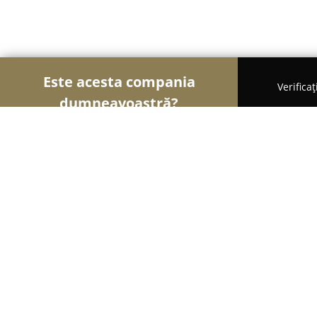
Este acesta compania
Verifica
dumneavoastră?
Şoimii Sănătații
Psihologi, Nutriționiști, Stomato
Cabinet Psihologic dr. Marius Craci
8.1
(12)