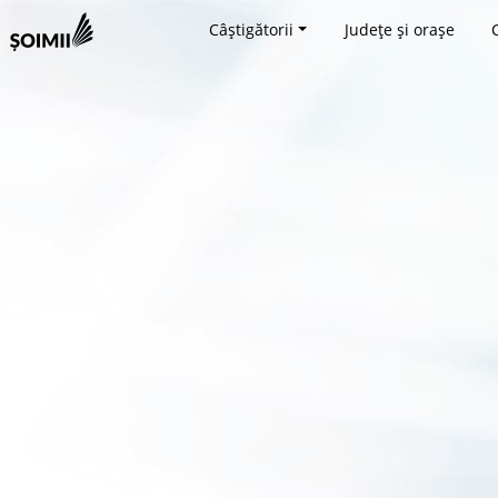
Câștigătorii
Județe și orașe