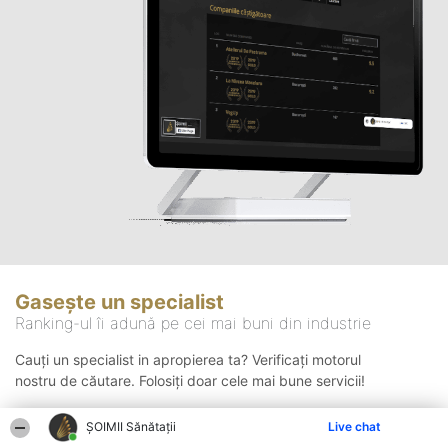
Gasește un specialist
Ranking-ul îi adună pe cei mai buni din industrie
Cauți un specialist in apropierea ta? Verificați motorul
nostru de căutare. Folosiți doar cele mai bune servicii!
ŞOIMII Sănătații
Live chat
Căutare