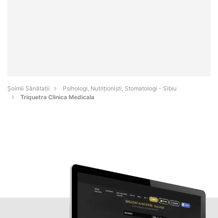
Şoimii Sănătații
Psihologi, Nutriționiști, Stomatologi - Sibiu
Triquetra Clinica Medicala