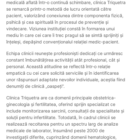
medicală aflată într-o continuă schimbare, clinica Triquetra
se remarcă printr-o metodă de lucru orientată către
pacient, valorizând conexiunea dintre componenta fizică,
psihică și cea spirituală în procesul de prevenție și
vindecare. Viziunea instituției constă în formarea unui
mediu în care cei care îi trec pragul să se simtă sprijiniți și
înțeleși, depășind convenționalul relației medic-pacient.
Echipa clinicii reunește profesioniști dedicați ce urmăresc
constant îmbunătățirea activității atât profesional, cât și
personal. Această atitudine se reflectă într-o relație
empatică cu cei care solicită serviciile și în identificarea
unor răspunsuri adaptate nevoilor individuale, aceștia fiind
denumiți de clinică „oaspeți”.
Clinica Triquetra are ca domenii principale obstetrica-
ginecologia și fertilitatea, oferind sprijin specializat ce
include monitorizarea sarcinii, consultații de specialitate și
soluții pentru infertilitate. Totodată, în cadrul clinicii se
realizează recoltarea pentru un spectru larg de analize
medicale de laborator, însumând peste 2000 de
investigații diferite, cuprinzând domenii hematologice,