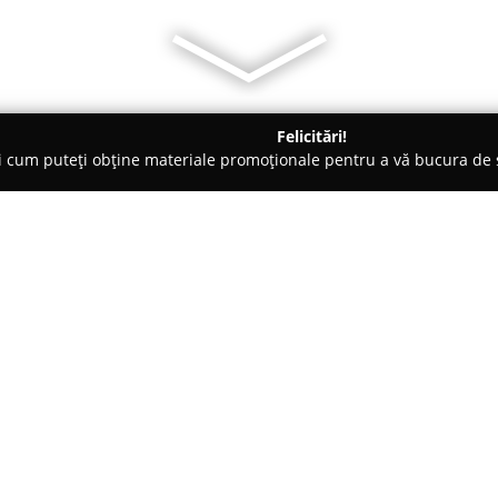
Felicitări!
ți cum puteți obține materiale promoționale pentru a vă bucura d
logi - Constanţa
Medicalio.ro
Despre companie:
Medicalio Romania - Tehnica 
Constanța, își concentrează ac
medicale de înaltă calitate. În
reper important pentru clienții
Arată mai multe >>
oferta de prețuri competitive.