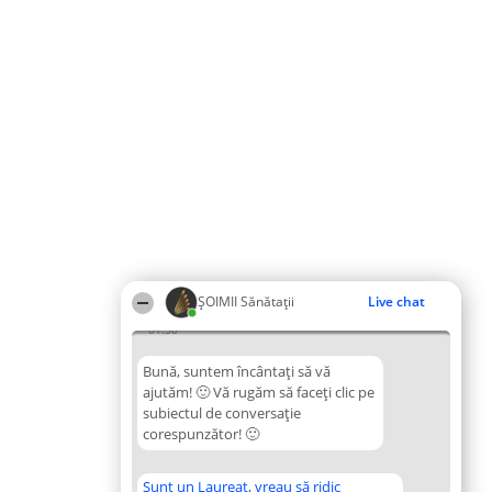
ŞOIMII Sănătații
Live chat
01:30
Bună, suntem încântați să vă
ajutăm! 🙂 Vă rugăm să faceți clic pe
subiectul de conversație
corespunzător! 🙂
Sunt un Laureat, vreau să ridic