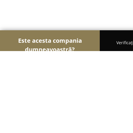
Este acesta compania
Verifica
dumneavoastră?
Şoimii Sănătații
Psihologi, Nutriționiști, Stomato
Medicalio.ro