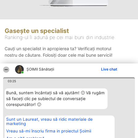
Gasește un specialist
Ranking-ul îi adună pe cei mai buni din industrie
Cauți un specialist in apropierea ta? Verificați motorul
nostru de căutare. Folosiți doar cele mai bune servicii!
ŞOIMII Sănătații
Live chat
Căutare
03:25
Bună, suntem încântați să vă ajutăm! 🙂 Vă rugăm
să faceți clic pe subiectul de conversație
corespunzător! 🙂
Sunt un Laureat, vreau să ridic materiale de
Organizator Ranking
Plebiscyt
Contact
marketing
BRIGHT SOLUTIONS BR SRL
Câștigătorii
Contact
Aleea Timisul De Sus 2 Bl. A30
Lista Tuturor
Vreau să-mi înscriu firma in proiectul Șoimii
Sc. A Et. 4 Ap. 13 Cod 061952
Laureaților