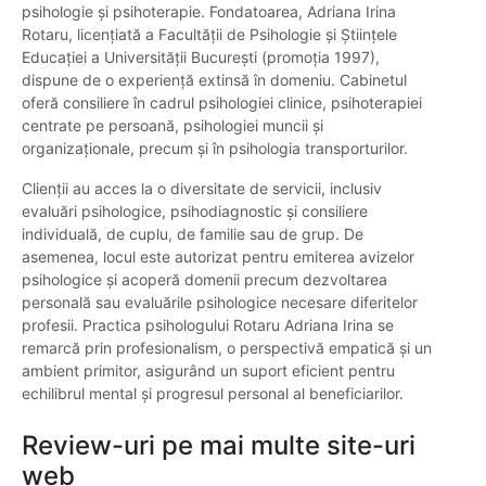
psihologie și psihoterapie. Fondatoarea, Adriana Irina
Rotaru, licențiată a Facultății de Psihologie și Științele
Educației a Universității București (promoția 1997),
dispune de o experiență extinsă în domeniu. Cabinetul
oferă consiliere în cadrul psihologiei clinice, psihoterapiei
centrate pe persoană, psihologiei muncii și
organizaționale, precum și în psihologia transporturilor.
Clienții au acces la o diversitate de servicii, inclusiv
evaluări psihologice, psihodiagnostic și consiliere
individuală, de cuplu, de familie sau de grup. De
asemenea, locul este autorizat pentru emiterea avizelor
psihologice și acoperă domenii precum dezvoltarea
personală sau evaluările psihologice necesare diferitelor
profesii. Practica psihologului Rotaru Adriana Irina se
remarcă prin profesionalism, o perspectivă empatică și un
ambient primitor, asigurând un suport eficient pentru
echilibrul mental și progresul personal al beneficiarilor.
Review-uri pe mai multe site-uri
web