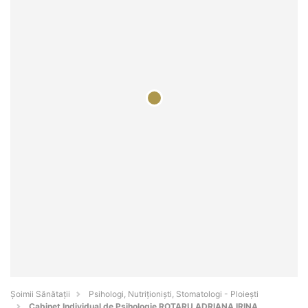
Şoimii Sănătații
Psihologi, Nutriționiști, Stomatologi - Ploieşti
Cabinet Individual de Psihologie ROTARU ADRIANA IRINA