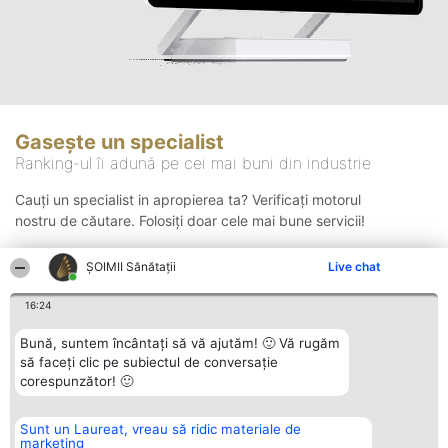
Gasește un specialist
Ranking-ul îi adună pe cei mai buni din industrie
Cauți un specialist in apropierea ta? Verificați motorul
nostru de căutare. Folosiți doar cele mai bune servicii!
ŞOIMII Sănătații
Live chat
Căutare
16:24
Bună, suntem încântați să vă ajutăm! 🙂 Vă rugăm
să faceți clic pe subiectul de conversație
corespunzător! 🙂
Sunt un Laureat, vreau să ridic materiale de
Organizator Ranking
Plebiscyt
Contact
marketing
BRIGHT SOLUTIONS BR SRL
Câștigătorii
Contact