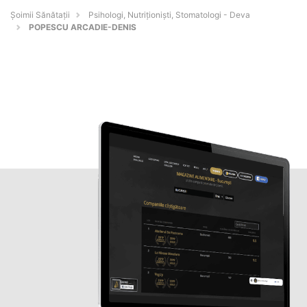
Şoimii Sănătații
Psihologi, Nutriționiști, Stomatologi - Deva
POPESCU ARCADIE-DENIS