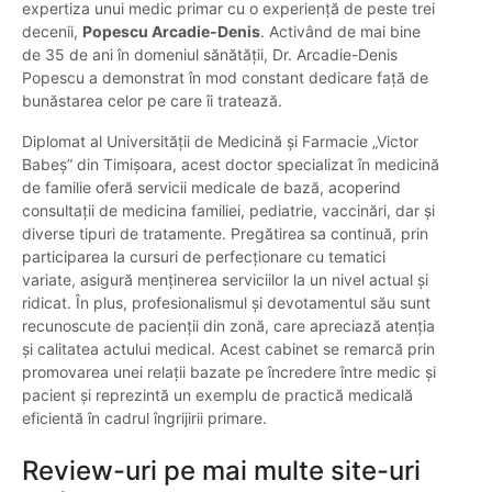
expertiza unui medic primar cu o experiență de peste trei
decenii,
Popescu Arcadie-Denis
. Activând de mai bine
de 35 de ani în domeniul sănătății, Dr. Arcadie-Denis
Popescu a demonstrat în mod constant dedicare față de
bunăstarea celor pe care îi tratează.
Diplomat al Universității de Medicină și Farmacie „Victor
Babeș” din Timișoara, acest doctor specializat în medicină
de familie oferă servicii medicale de bază, acoperind
consultații de medicina familiei, pediatrie, vaccinări, dar și
diverse tipuri de tratamente. Pregătirea sa continuă, prin
participarea la cursuri de perfecționare cu tematici
variate, asigură menținerea serviciilor la un nivel actual și
ridicat. În plus, profesionalismul și devotamentul său sunt
recunoscute de pacienții din zonă, care apreciază atenția
și calitatea actului medical. Acest cabinet se remarcă prin
promovarea unei relații bazate pe încredere între medic și
pacient și reprezintă un exemplu de practică medicală
eficientă în cadrul îngrijirii primare.
Review-uri pe mai multe site-uri