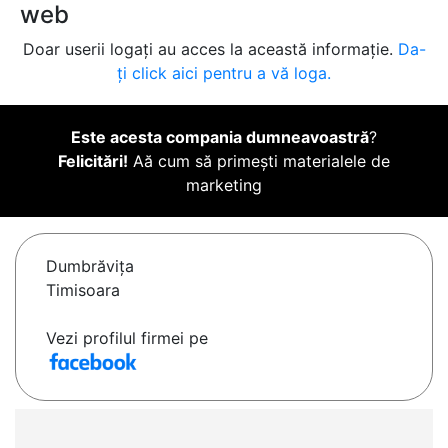
web
Doar userii logați au acces la această informație.
Da-
ți click aici pentru a vă loga.
Este acesta compania dumneavoastră
?
Felicitări!
Aă cum să primești materialele de
marketing
Dumbrăviţa
Timisoara
Vezi profilul firmei pe