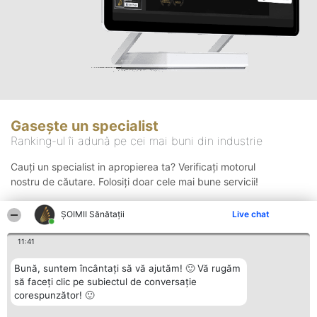
Gasește un specialist
Ranking-ul îi adună pe cei mai buni din industrie
Cauți un specialist in apropierea ta? Verificați motorul
nostru de căutare. Folosiți doar cele mai bune servicii!
ŞOIMII Sănătații
Live chat
Căutare
11:41
Bună, suntem încântați să vă ajutăm! 🙂 Vă rugăm
să faceți clic pe subiectul de conversație
corespunzător! 🙂