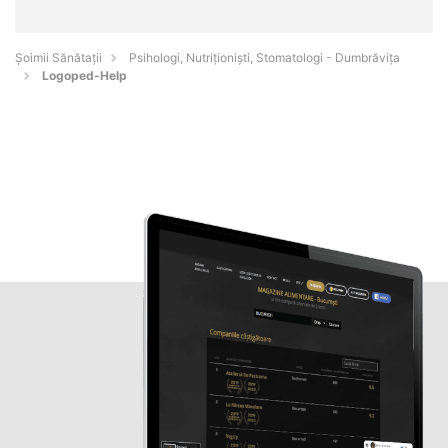
Şoimii Sănătații
Psihologi, Nutriționiști, Stomatologi - Dumbrăviţa
Logoped-Help