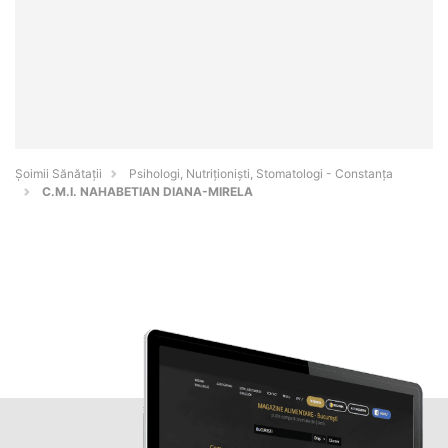
Şoimii Sănătații
Psihologi, Nutriționiști, Stomatologi - Constanţa
C.M.I. NAHABETIAN DIANA-MIRELA