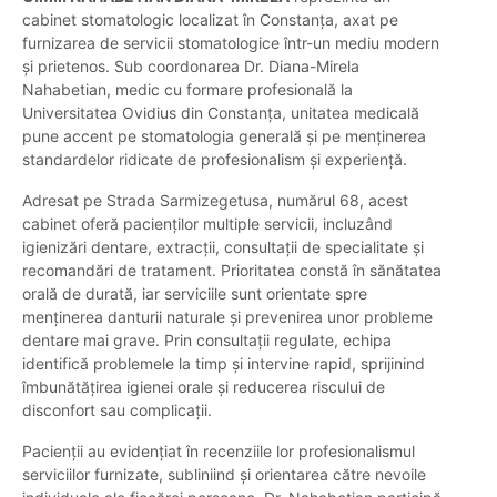
cabinet stomatologic localizat în Constanța, axat pe
furnizarea de servicii stomatologice într-un mediu modern
și prietenos. Sub coordonarea Dr. Diana-Mirela
Nahabetian, medic cu formare profesională la
Universitatea Ovidius din Constanța, unitatea medicală
pune accent pe stomatologia generală și pe menținerea
standardelor ridicate de profesionalism și experiență.
Adresat pe Strada Sarmizegetusa, numărul 68, acest
cabinet oferă pacienților multiple servicii, incluzând
igienizări dentare, extracții, consultații de specialitate și
recomandări de tratament. Prioritatea constă în sănătatea
orală de durată, iar serviciile sunt orientate spre
menținerea danturii naturale și prevenirea unor probleme
dentare mai grave. Prin consultații regulate, echipa
identifică problemele la timp și intervine rapid, sprijinind
îmbunătățirea igienei orale și reducerea riscului de
disconfort sau complicații.
Pacienții au evidențiat în recenziile lor profesionalismul
serviciilor furnizate, subliniind și orientarea către nevoile