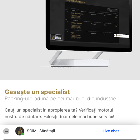
Gasește un specialist
Ranking-ul îi adună pe cei mai buni din industrie
Cauți un specialist in apropierea ta? Verificați motorul
nostru de căutare. Folosiți doar cele mai bune servicii!
ŞOIMII Sănătații
Live chat
Căutare