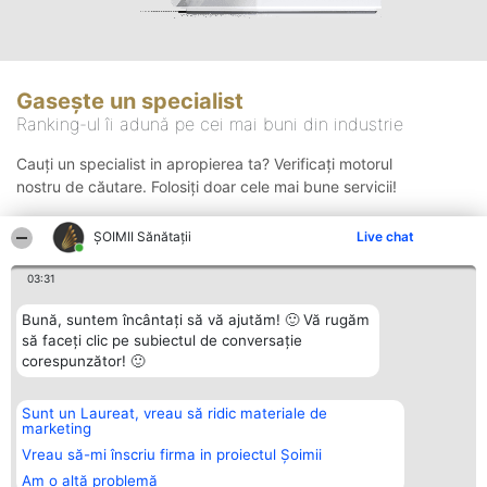
Gasește un specialist
Ranking-ul îi adună pe cei mai buni din industrie
Cauți un specialist in apropierea ta? Verificați motorul
nostru de căutare. Folosiți doar cele mai bune servicii!
ŞOIMII Sănătații
Live chat
Căutare
03:31
Bună, suntem încântați să vă ajutăm! 🙂 Vă rugăm
să faceți clic pe subiectul de conversație
corespunzător! 🙂
Sunt un Laureat, vreau să ridic materiale de
Organizator Ranking
Plebiscyt
Contact
marketing
BRIGHT SOLUTIONS BR SRL
Câștigătorii
Contact
Aleea Timisul De Sus 2 Bl. A30
Lista Tuturor
Vreau să-mi înscriu firma in proiectul Șoimii
Sc. A Et. 4 Ap. 13 Cod 061952
Laureaților
Am o altă problemă
București
Reguli