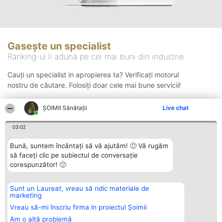
Gasește un specialist
Ranking-ul îi adună pe cei mai buni din industrie
Cauți un specialist in apropierea ta? Verificați motorul
nostru de căutare. Folosiți doar cele mai bune servicii!
ŞOIMII Sănătații
Live chat
Căutare
03:02
Bună, suntem încântați să vă ajutăm! 🙂 Vă rugăm
să faceți clic pe subiectul de conversație
corespunzător! 🙂
Sunt un Laureat, vreau să ridic materiale de
Organizator Ranking
Plebiscyt
Contact
marketing
BRIGHT SOLUTIONS BR SRL
Câștigătorii
Contact
Aleea Timisul De Sus 2 Bl. A30
Lista Tuturor
Vreau să-mi înscriu firma in proiectul Șoimii
Sc. A Et. 4 Ap. 13 Cod 061952
Laureaților
Am o altă problemă
București
Reguli