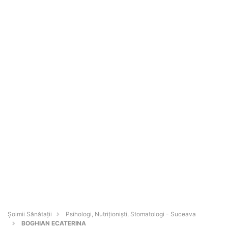
Şoimii Sănătații
Psihologi, Nutriționiști, Stomatologi - Suceava
BOGHIAN ECATERINA