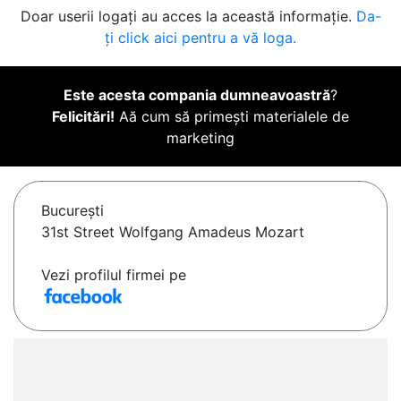
Doar userii logați au acces la această informație.
Da-
ți click aici pentru a vă loga.
Este acesta compania dumneavoastră
?
Felicitări!
Aă cum să primești materialele de
marketing
Bucureşti
31st Street Wolfgang Amadeus Mozart
Vezi profilul firmei pe