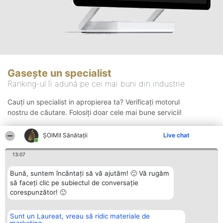
Gasește un specialist
Ranking-ul îi adună pe cei mai buni din industrie
Cauți un specialist in apropierea ta? Verificați motorul
nostru de căutare. Folosiți doar cele mai bune servicii!
ŞOIMII Sănătații
Live chat
Căutare
13:07
Bună, suntem încântați să vă ajutăm! 🙂 Vă rugăm
să faceți clic pe subiectul de conversație
corespunzător! 🙂
Sunt un Laureat, vreau să ridic materiale de
Organizator Ranking
Plebiscyt
Contact