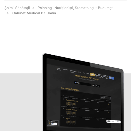
Şoimii Sănătații
Psihologi, Nutriționiști, Stomatologi - Bucureşti
Cabinet Medical Dr. Jovin