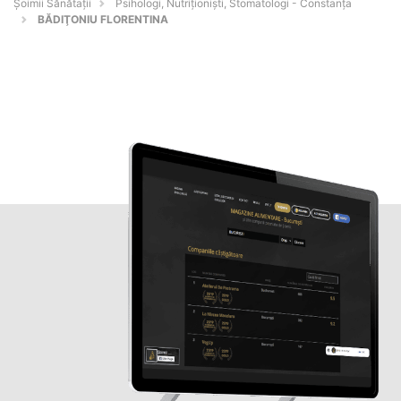
Şoimii Sănătații
Psihologi, Nutriționiști, Stomatologi - Constanţa
BĂDIŢONIU FLORENTINA