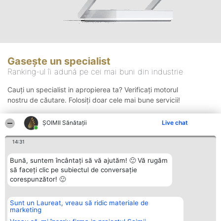
Gasește un specialist
Ranking-ul îi adună pe cei mai buni din industrie
Cauți un specialist in apropierea ta? Verificați motorul
nostru de căutare. Folosiți doar cele mai bune servicii!
ŞOIMII Sănătații
Live chat
Căutare
14:31
Bună, suntem încântați să vă ajutăm! 🙂 Vă rugăm
să faceți clic pe subiectul de conversație
corespunzător! 🙂
Sunt un Laureat, vreau să ridic materiale de
Organizator Ranking
Plebiscyt
Contact
marketing
BRIGHT SOLUTIONS BR SRL
Câștigătorii
Contact
Aleea Timisul De Sus 2 Bl. A30
Lista Tuturor