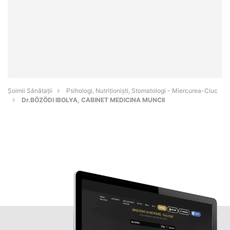
Şoimii Sănătații
Psihologi, Nutriționiști, Stomatologi - Miercurea-Ciuc
Dr.BÖZÖDI IBOLYA, CABINET MEDICINA MUNCII