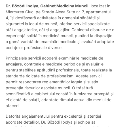
Dr. Bözödi Ibolya, Cabinet Medicina Muncii
, localizat în
Miercurea Ciuc, pe Strada Aleea Suta nr. 7, apartamentul
4, își desfășoară activitatea în domeniul sănătății și
siguranței la locul de muncă, oferind servicii specializate
atât angajatorilor, cât și angajaților. Cabinetul dispune de o
experiență solidă în medicină muncii, punând la dispoziție
o gamă variată de examinări medicale și evaluări adaptate
cerințelor profesionale diverse.
Principalele servicii acoperă examinările medicale de
angajare, controalele medicale periodice și evaluările
pentru stabilirea aptitudinii profesionale, toate realizate la
standarde ridicate de profesionalism. Aceste servicii
permit respectarea reglementărilor legale și susțin
prevenția riscurilor asociate muncii. O trăsătură
semnificativă a cabinetului constă în furnizarea promptă și
eficientă de soluții, adaptate ritmului actual din mediul de
afaceri.
Datorită angajamentului pentru excelență și atenției
acordate detaliilor, Dr. Bözödi Ibolya și echipa sa