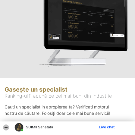
Gasește un specialist
Ranking-ul îi adună pe cei mai buni din industrie
Cauți un specialist in apropierea ta? Verificați motorul
nostru de căutare. Folosiți doar cele mai bune servicii!
ŞOIMII Sănătații
Live chat
Căutare