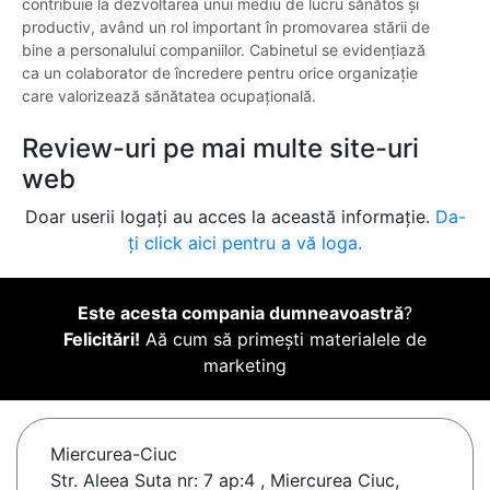
contribuie la dezvoltarea unui mediu de lucru sănătos și
productiv, având un rol important în promovarea stării de
bine a personalului companiilor. Cabinetul se evidențiază
ca un colaborator de încredere pentru orice organizație
care valorizează sănătatea ocupațională.
Review-uri pe mai multe site-uri
web
Doar userii logați au acces la această informație.
Da-
ți click aici pentru a vă loga.
Este acesta compania dumneavoastră
?
Felicitări!
Aă cum să primești materialele de
marketing
Miercurea-Ciuc
Str. Aleea Suta nr: 7 ap:4 , Miercurea Ciuc,