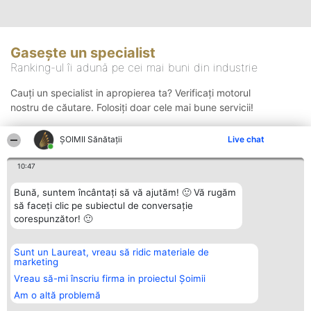
Gasește un specialist
Ranking-ul îi adună pe cei mai buni din industrie
Cauți un specialist in apropierea ta? Verificați motorul
nostru de căutare. Folosiți doar cele mai bune servicii!
ŞOIMII Sănătații
Live chat
Căutare
10:47
Bună, suntem încântați să vă ajutăm! 🙂 Vă rugăm
să faceți clic pe subiectul de conversație
corespunzător! 🙂
Sunt un Laureat, vreau să ridic materiale de
Organizator Ranking
Plebiscyt
Contact
marketing
BRIGHT SOLUTIONS BR SRL
Câștigătorii
Contact
Aleea Timisul De Sus 2 Bl. A30
Lista Tuturor
Vreau să-mi înscriu firma in proiectul Șoimii
Sc. A Et. 4 Ap. 13 Cod 061952
Laureaților
Am o altă problemă
București
Reguli
CUI 36737675
Statut