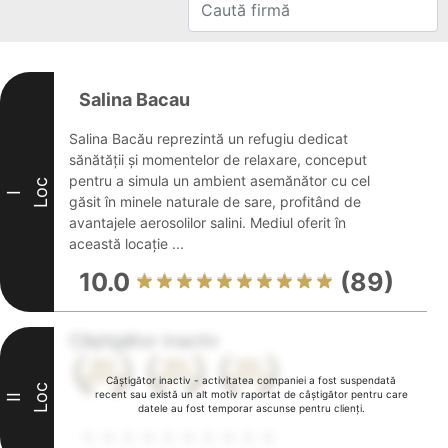
Salina Bacau
Salina Bacău reprezintă un refugiu dedicat
sănătății și momentelor de relaxare, conceput
pentru a simula un ambient asemănător cu cel
Loc
I
găsit în minele naturale de sare, profitând de
avantajele aerosolilor salini. Mediul oferit în
această locație ...
10.0
(89)
Câștigător inactiv
Câștigător inactiv - activitatea companiei a fost suspendată
Loc
recent sau există un alt motiv raportat de câștigător pentru care
II
datele au fost temporar ascunse pentru clienți.