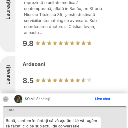
Laureați
reprezintă o unitate medicală
contemporană, aflată în Bacău, pe Strada
Nicolae Titulescu 35, și este destinată
serviciilor stomatologice avansate. Sub
coordonarea doctorului Cristian Iovan,
aceasta ...
9.8
Ardeoani
Laureați
8.5
ŞOIMII Sănătații
Live chat
HULUBEI M. ELENA-IOLANDA
11:58
Cabinetul medical HULUBEI M. ELENA-
Bună, suntem încântați să vă ajutăm! 🙂 Vă rugăm
să faceți clic pe subiectul de conversație
IOLANDA, localizat în localitatea Zemeș din