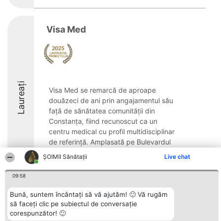
Visa Med
Laureați
Visa Med se remarcă de aproape
douăzeci de ani prin angajamentul său
față de sănătatea comunității din
Constanța, fiind recunoscut ca un
centru medical cu profil multidisciplinar
de referință. Amplasată pe Bulevardul
Mamaia la numărul 318, ...
ŞOIMII Sănătații
Live chat
09:58
Bună, suntem încântați să vă ajutăm! 🙂 Vă rugăm
să faceți clic pe subiectul de conversație
Organizator Ranking
Plebiscyt
Contact
corespunzător! 🙂
BRIGHT SOLUTIONS BR SRL
Câștigătorii
Contact
Aleea Timisul De Sus 2 Bl. A30
Lista Tuturor