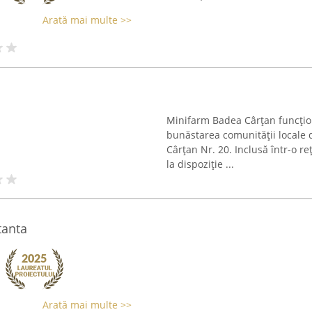
Arată mai multe >>
Minifarm Badea Cârțan funcțio
bunăstarea comunității locale 
Cârțan Nr. 20. Inclusă într-o r
la dispoziție ...
tanta
Arată mai multe >>