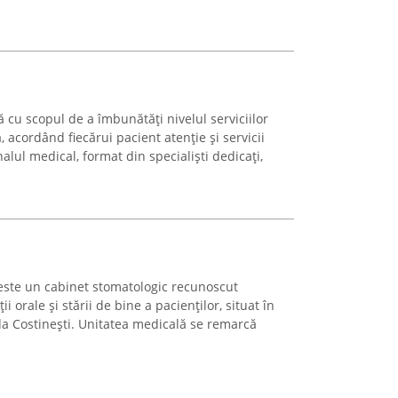
ă cu scopul de a îmbunătăți nivelul serviciilor
 acordând fiecărui pacient atenție și servicii
alul medical, format din specialiști dedicați,
ste un cabinet stomatologic recunoscut
 orale și stării de bine a pacienților, situat în
da Costinești. Unitatea medicală se remarcă