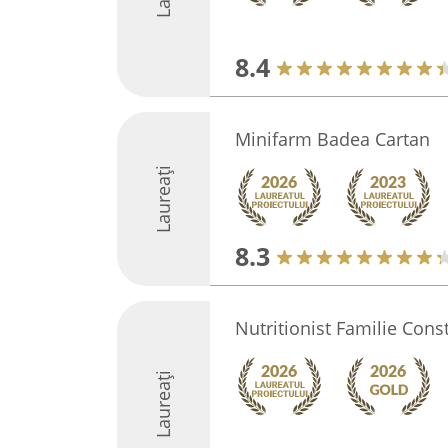
8.4
Minifarm Badea Cartan
Laureați
8.3
Nutritionist Familie Cons
Laureați