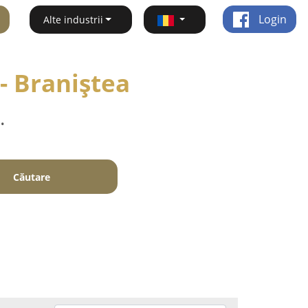
Login
Alte industrii
 - Braniştea
.
Căutare