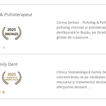
 & Psihoterapeut
Corina Șerban - Psiholog & Psi
psiholog clinician și psihoterap
desfășurată în Buzău, pe Strad
ghidat de o pasiune ...
mily Dent
Clinica Stomatologică Family De
concentrându-se pe sănătatea o
educarea și tratamentul dentar
afecțiunile dentare. ...