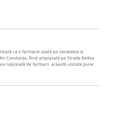
nează ca o farmacie axată pe sănătatea și
din Constanța, fiind amplasată pe Strada Badea
ețea națională de farmacii, această unitate pune