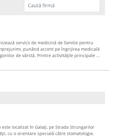
izează servicii de medicină de familie pentru
 împrejurimi, punând accent pe îngrijirea medicală
iilor de vârstă. Printre activitățile principale ...
ste localizat în Galați, pe Strada Strungarilor
ății, cu o orientare specială către stomatologie.