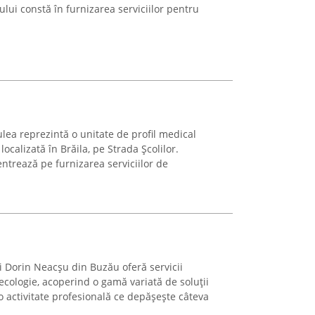
ului constă în furnizarea serviciilor pentru
lea reprezintă o unitate de profil medical
localizată în Brăila, pe Strada Școlilor.
entrează pe furnizarea serviciilor de
i Dorin Neacșu din Buzău oferă servicii
necologie, acoperind o gamă variată de soluții
o activitate profesională ce depășește câteva