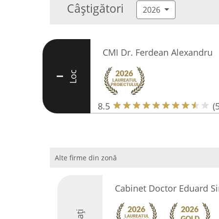
Câștigători
2026
CMI Dr. Ferdean Alexandru
Loc
I
8.5
(5
Alte firme din zonă
Cabinet Doctor Eduard S