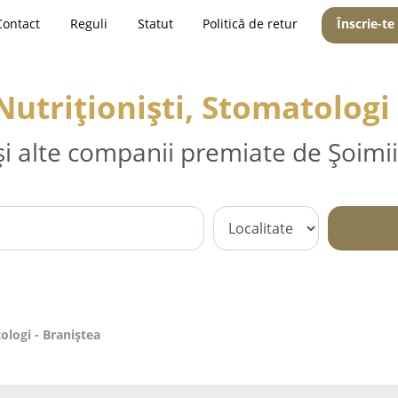
Contact
Reguli
Statut
Politică de retur
Înscrie-te
Nutriționiști, Stomatologi
și alte companii premiate de Șoimii
ologi - Braniştea