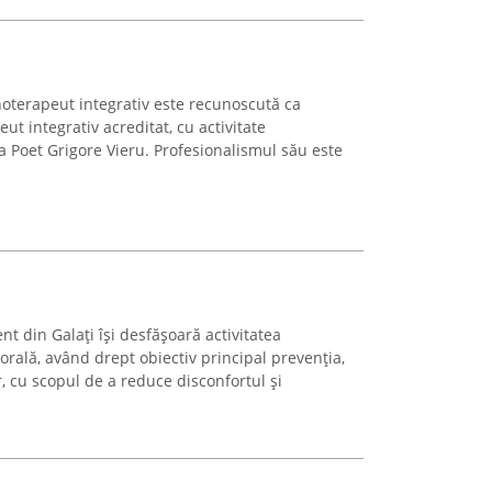
hoterapeut integrativ este recunoscută ca
eut integrativ acreditat, cu activitate
a Poet Grigore Vieru. Profesionalismul său este
nt din Galați își desfășoară activitatea
rală, având drept obiectiv principal prevenția,
, cu scopul de a reduce disconfortul și