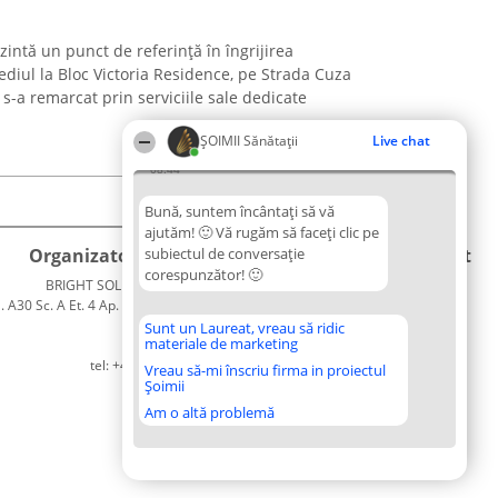
zintă un punct de referință în îngrijirea
ediul la Bloc Victoria Residence, pe Strada Cuza
s-a remarcat prin serviciile sale dedicate
ŞOIMII Sănătații
Live chat
08:44
Bună, suntem încântați să vă
ajutăm! 🙂 Vă rugăm să faceți clic pe
Organizator Ranking
subiectul de conversație
Plebiscyt
Contact
corespunzător! 🙂
BRIGHT SOLUTIONS BR SRL
Câștigătorii
Contact
. A30 Sc. A Et. 4 Ap. 13 Cod 061952
Lista
București
Tuturor
Sunt un Laureat, vreau să ridic
materiale de marketing
CUI 36737675
Laureaților
tel: +40 770 990 492
Reguli
Vreau să-mi înscriu firma in proiectul
Șoimii
Statut
Politica de
Am o altă problemă
confidențialitate