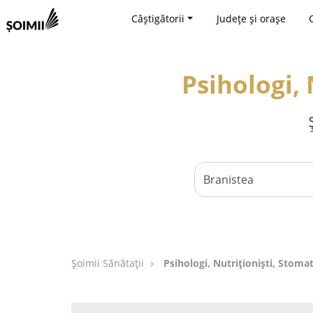
Câștigătorii
Județe și orașe
Psihologi, 
Şoimii Sănătații
Psihologi, Nutriționiști, Stomat