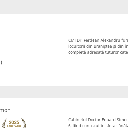
CMI Dr. Ferdean Alexandru furn
locuitorii din Braniștea și din
completă adresată tuturor categor
)
imon
Cabinetul Doctor Eduard Simon e
6, fiind cunoscut în sfera sănăt