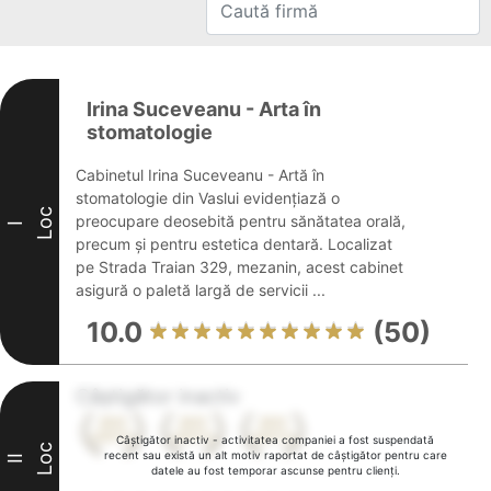
Irina Suceveanu - Arta în
stomatologie
Cabinetul Irina Suceveanu - Artă în
stomatologie din Vaslui evidențiază o
Loc
preocupare deosebită pentru sănătatea orală,
I
precum și pentru estetica dentară. Localizat
pe Strada Traian 329, mezanin, acest cabinet
asigură o paletă largă de servicii ...
10.0
(50)
Câștigător inactiv
Câștigător inactiv - activitatea companiei a fost suspendată
Loc
recent sau există un alt motiv raportat de câștigător pentru care
II
datele au fost temporar ascunse pentru clienți.