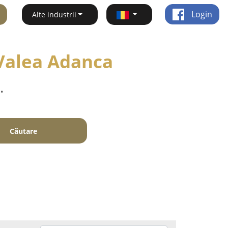
Login
Alte industrii
 Valea Adanca
.
Căutare