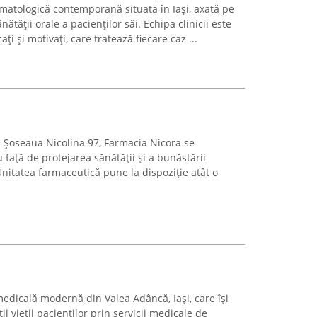
omatologică contemporană situată în Iași, axată pe
tății orale a pacienților săi. Echipa clinicii este
ți și motivați, care tratează fiecare caz ...
pe Șoseaua Nicolina 97, Farmacia Nicora se
față de protejarea sănătății și a bunăstării
nitatea farmaceutică pune la dispoziție atât o
edicală modernă din Valea Adâncă, Iași, care își
ii vieții pacienților prin servicii medicale de