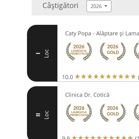
Câștigători
2026
Caty Popa - Alăptare și Lam
Loc
I
10.0
Clinica Dr. Cotică
Loc
II
9.9
(