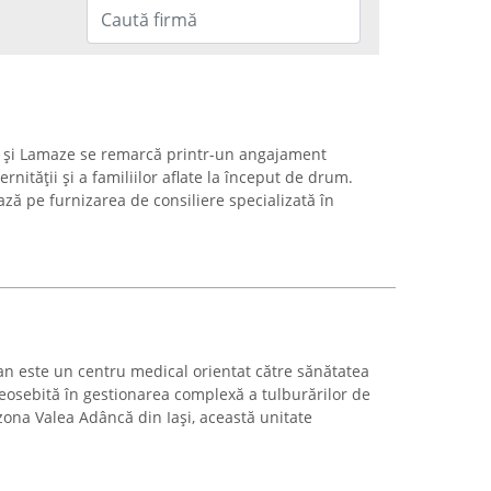
 și Lamaze se remarcă printr-un angajament
rnității și a familiilor aflate la început de drum.
ază pe furnizarea de consiliere specializată în
an este un centru medical orientat către sănătatea
deosebită în gestionarea complexă a tulburărilor de
zona Valea Adâncă din Iași, această unitate