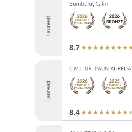
Bumbuluț Călin
Laureați
8.7
C.M.I. DR. PAUN AURELIA
Laureați
8.4