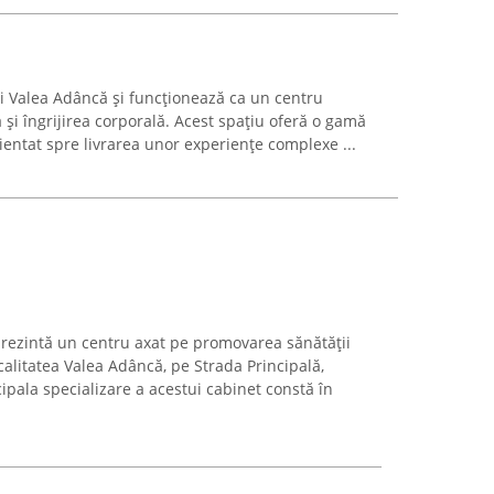
ei Valea Adâncă și funcționează ca un centru
 și îngrijirea corporală. Acest spațiu oferă o gamă
orientat spre livrarea unor experiențe complexe ...
rezintă un centru axat pe promovarea sănătății
ocalitatea Valea Adâncă, pe Strada Principală,
cipala specializare a acestui cabinet constă în