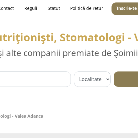
Contact
Reguli
Statut
Politică de retur
Înscrie-te
utriționiști, Stomatologi -
și alte companii premiate de Șoimii
tologi - Valea Adanca