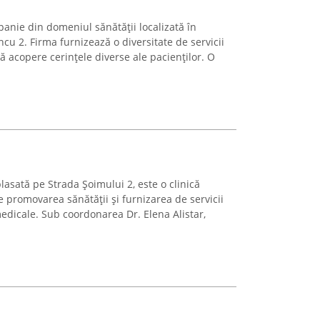
anie din domeniul sănătății localizată în
u 2. Firma furnizează o diversitate de servicii
ă acopere cerințele diverse ale pacienților. O
asată pe Strada Șoimului 2, este o clinică
 promovarea sănătății și furnizarea de servicii
medicale. Sub coordonarea Dr. Elena Alistar,