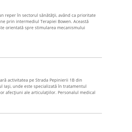
n reper în sectorul sănătății, având ca prioritate
bine prin intermediul Terapiei Bowen. Această
ste orientată spre stimularea mecanismului
ră activitatea pe Strada Pepinierii 1B din
ul Iași, unde este specializată în tratamentul
lor afecțiuni ale articulațiilor. Personalul medical