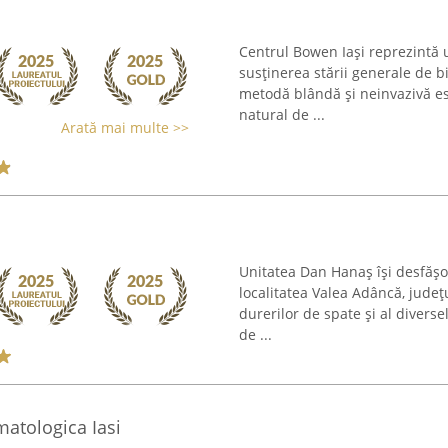
Centrul Bowen Iași reprezintă u
susținerea stării generale de 
metodă blândă și neinvazivă e
natural de ...
Arată mai multe >>
Unitatea Dan Hanaș își desfășoa
localitatea Valea Adâncă, județ
durerilor de spate și al diverse
de ...
matologica Iasi