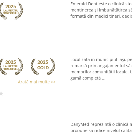
Emerald Dent este o clinică st
menținerea și îmbunătățirea sănă
formată din medici tineri, dedica
Localizată în municipiul Iași, 
remarcă prin angajamentul său 
membrilor comunității locale. U
gamă completă ...
Arată mai multe >>
DanyMed reprezintă o clinică m
propune să ridice nivelul calităț