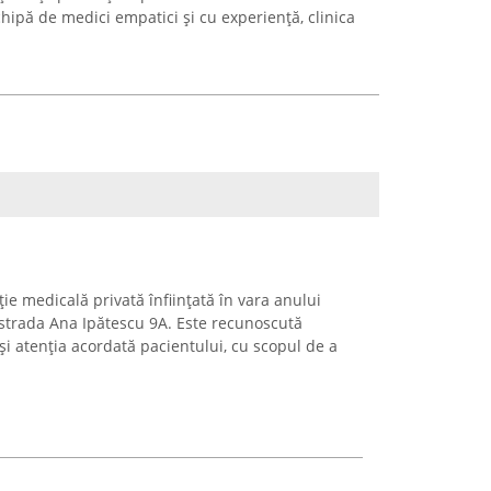
hipă de medici empatici și cu experiență, clinica
ție medicală privată înființată în vara anului
pe strada Ana Ipătescu 9A. Este recunoscută
 atenția acordată pacientului, cu scopul de a