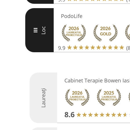
PodoLife
Loc
III
9.9
(
Cabinet Terapie Bowen Ias
Laureați
8.6