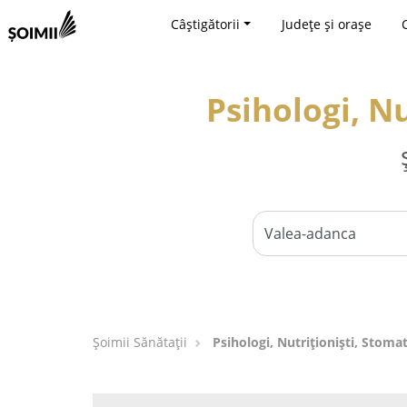
Câștigătorii
Județe și orașe
Psihologi, N
Şoimii Sănătații
Psihologi, Nutriționiști, Stoma