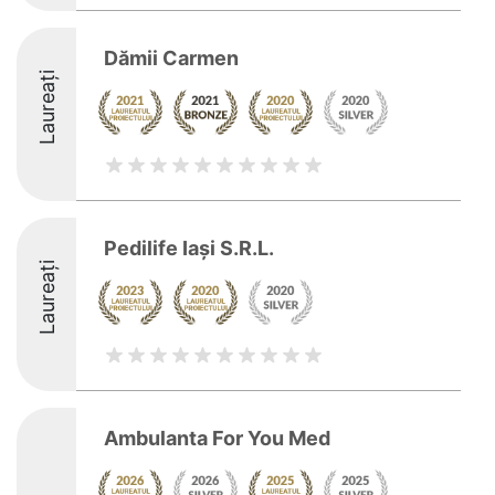
Dămii Carmen
Laureați
Pedilife Iaşi S.R.L.
Laureați
Ambulanta For You Med