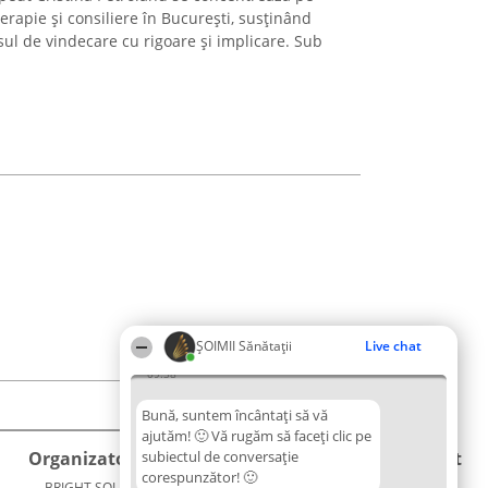
erapie și consiliere în București, susținând
ul de vindecare cu rigoare și implicare. Sub
ŞOIMII Sănătații
Live chat
09:38
Bună, suntem încântați să vă
ajutăm! 🙂 Vă rugăm să faceți clic pe
Organizator Ranking
subiectul de conversație
Plebiscyt
Contact
corespunzător! 🙂
BRIGHT SOLUTIONS BR SRL
Câștigătorii