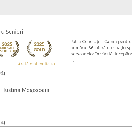
ru Seniori
Patru Generații - Cămin pentru 
numărul 36, oferă un spațiu sp
persoanelor în vârstă. Începând
...
Arată mai multe >>
94)
si Iustina Mogosoaia
54)