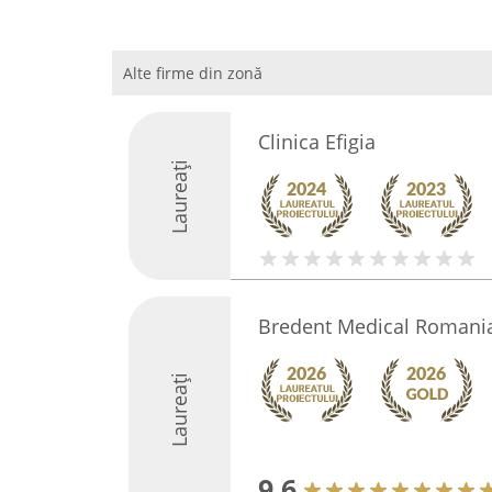
Alte firme din zonă
Clinica Efigia
Laureați
Bredent Medical Romani
Laureați
9.6