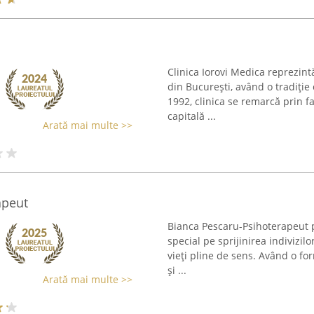
Clinica Iorovi Medica reprezin
din București, având o tradiție
1992, clinica se remarcă prin fa
capitală ...
Arată mai multe >>
apeut
Bianca Pescaru-Psihoterapeut p
special pe sprijinirea indivizil
vieți pline de sens. Având o fo
și ...
Arată mai multe >>