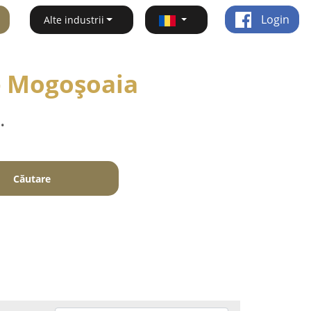
Login
Alte industrii
 - Mogoşoaia
.
Căutare