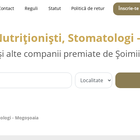
Contact
Reguli
Statut
Politică de retur
Înscrie-te
Nutriționiști, Stomatologi
și alte companii premiate de Șoimii
tologi - Mogoşoaia