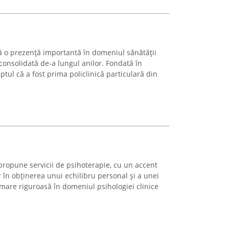
tă o prezență importantă în domeniul sănătății
 consolidată de-a lungul anilor. Fondată în
ptul că a fost prima policlinică particulară din
ropune servicii de psihoterapie, cu un accent
or în obținerea unui echilibru personal și a unei
rmare riguroasă în domeniul psihologiei clinice