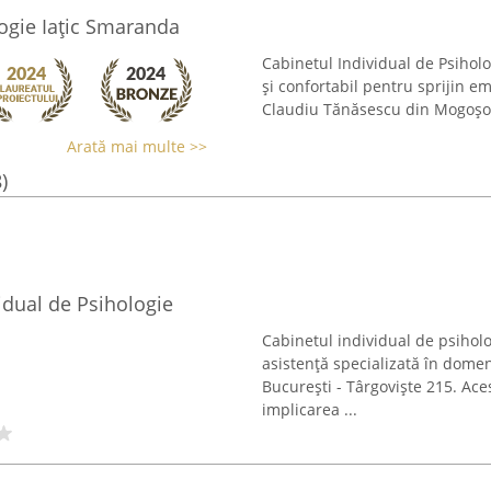
logie Iațic Smaranda
Cabinetul Individual de Psihol
și confortabil pentru sprijin e
Claudiu Tănăsescu din Mogoșoaia
Arată mai multe >>
)
idual de Psihologie
Cabinetul individual de psiholo
asistență specializată în domen
București - Târgoviște 215. Ace
implicarea ...