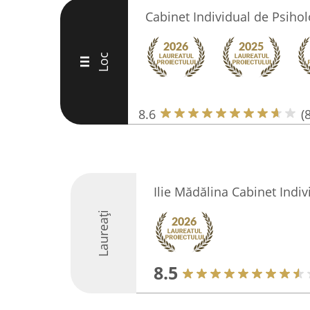
Cabinet Individual de Psiho
Loc
III
8.6
(8
Ilie Mădălina Cabinet Indiv
Laureați
8.5