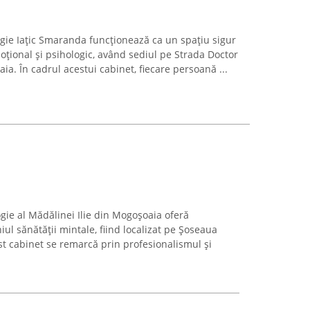
ogie Iațic Smaranda funcționează ca un spațiu sigur
moțional și psihologic, având sediul pe Strada Doctor
. În cadrul acestui cabinet, fiecare persoană ...
gie al Mădălinei Ilie din Mogoșoaia oferă
iul sănătății mintale, fiind localizat pe Șoseaua
st cabinet se remarcă prin profesionalismul și