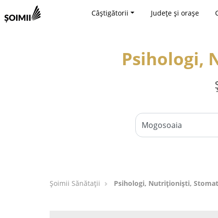
Câștigătorii
Județe și orașe
Psihologi, 
Şoimii Sănătații
Psihologi, Nutriționiști, Stoma