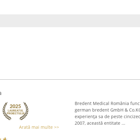
a
Bredent Medical România funcți
german bredent GmbH & Co.KG, 
experiența sa de peste cincize
2007, această entitate ...
Arată mai multe >>