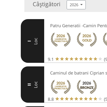
Câștigători
2026
Patru Generatii -Camin Pent
Loc
I
9.1
(
Caminul de batrani Ciprian 
Loc
II
8.8
(