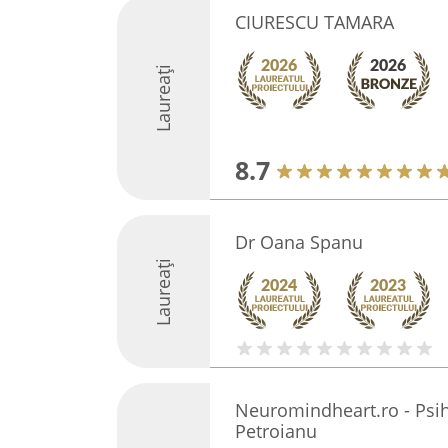
CIURESCU TAMARA
Laureați
8.7
Dr Oana Spanu
Laureați
Neuromindheart.ro - Psih
Petroianu