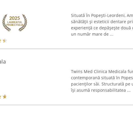
Situată în Popești-Leordeni, A
sănătății și esteticii dentare pr
experiență ce depășește două d
un număr mare de ...
ala
Twins Med Clinica Medicala fu
contemporană situată în Popest
pacienților săi. Structurată pe 
își asumă responsabilitatea ...