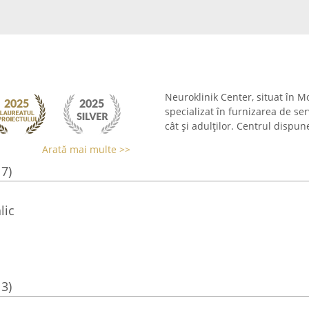
Neuroklinik Center, situat în M
specializat în furnizarea de ser
cât și adulților. Centrul dispu
Arată mai multe >>
17)
lic
13)