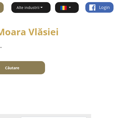
Login
Alte industrii
 Moara Vlăsiei
.
Căutare