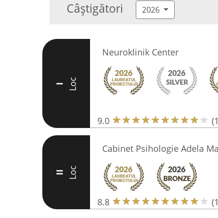
Câștigători
2026
Neuroklinik Center
Loc
I
9.0
(
Cabinet Psihologie Adela Ma
Loc
II
8.8
(