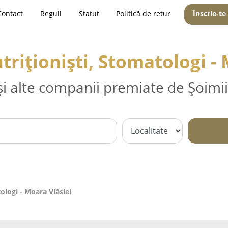
Contact
Reguli
Statut
Politică de retur
Înscrie-te
triționiști, Stomatologi -
și alte companii premiate de Șoimii
ologi - Moara Vlăsiei