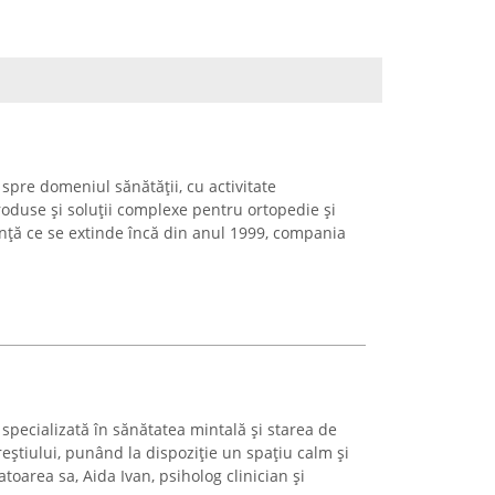
 spre domeniul sănătății, cu activitate
roduse și soluții complexe pentru ortopedie și
nță ce se extinde încă din anul 1999, compania
 specializată în sănătatea mintală și starea de
reștiului, punând la dispoziție un spațiu calm și
toarea sa, Aida Ivan, psiholog clinician și