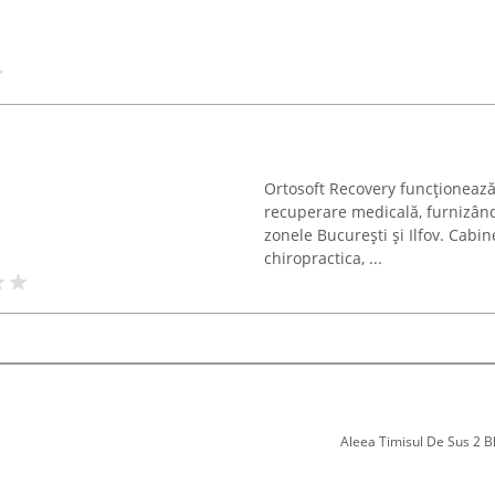
Ortosoft Recovery funcționează 
recuperare medicală, furnizând 
zonele București și Ilfov. Cabi
chiropractica, ...
Aleea Timisul De Sus 2 Bl