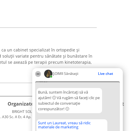
ca un cabinet specializat în ortopedie și
soluții variate pentru sănătate și bunăstare în
netul se axează pe terapii precum kinetoterapia,
ŞOIMII Sănătații
Live chat
08:23
Bună, suntem încântați să vă
ajutăm! 🙂 Vă rugăm să faceți clic pe
Organizator Ranking
subiectul de conversație
Plebiscyt
Contact
corespunzător! 🙂
BRIGHT SOLUTIONS BR SRL
Câștigătorii
Contact
. A30 Sc. A Et. 4 Ap. 13 Cod 061952
Lista
București
Tuturor
Sunt un Laureat, vreau să ridic
materiale de marketing
CUI 36737675
Laureaților