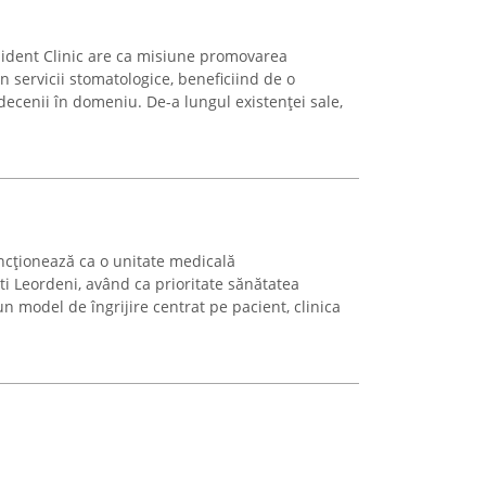
mident Clinic are ca misiune promovarea
in servicii stomatologice, beneficiind de o
ecenii în domeniu. De-a lungul existenței sale,
ncționează ca o unitate medicală
i Leordeni, având ca prioritate sănătatea
un model de îngrijire centrat pe pacient, clinica