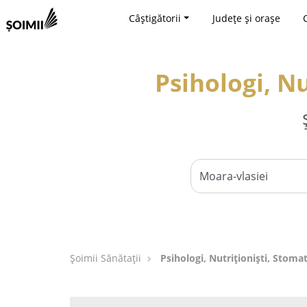
Câștigătorii
Județe și orașe
Psihologi, Nu
Şoimii Sănătații
Psihologi, Nutriționiști, Stomat