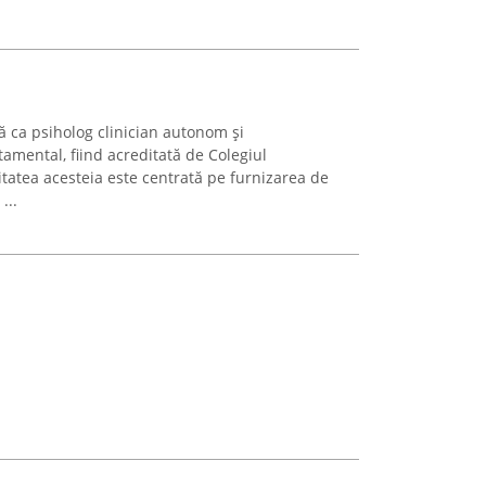
ă ca psiholog clinician autonom și
amental, fiind acreditată de Colegiul
itatea acesteia este centrată pe furnizarea de
...