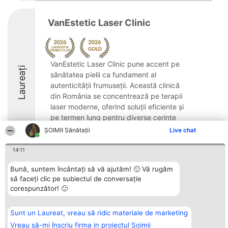
VanEstetic Laser Clinic
VanEstetic Laser Clinic pune accent pe
Laureați
sănătatea pielii ca fundament al
autenticității frumuseții. Această clinică
din România se concentrează pe terapii
laser moderne, oferind soluții eficiente și
pe termen lung pentru diverse cerințe
estetice. ...
ŞOIMII Sănătații
Live chat
10
14:11
Bună, suntem încântați să vă ajutăm! 🙂 Vă rugăm
să faceți clic pe subiectul de conversație
Organizator Ranking
Plebiscyt
Contact
corespunzător! 🙂
BRIGHT SOLUTIONS BR SRL
Câștigătorii
Contact
Aleea Timisul De Sus 2 Bl. A30
Lista Tuturor
Sc. A Et. 4 Ap. 13 Cod 061952
Laureaților
Sunt un Laureat, vreau să ridic materiale de marketing
București
Reguli
CUI 36737675
Statut
Vreau să-mi înscriu firma in proiectul Șoimii