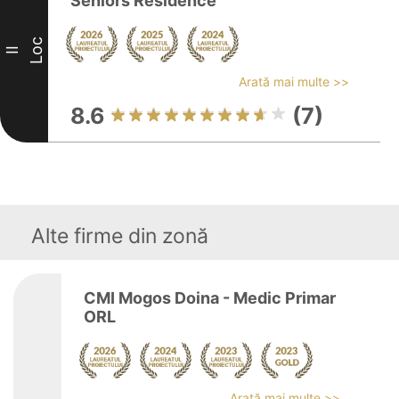
Seniors Residence
Loc
II
Arată mai multe >>
8.6
(7)
Alte firme din zonă
CMI Mogos Doina - Medic Primar
ORL
Arată mai multe >>