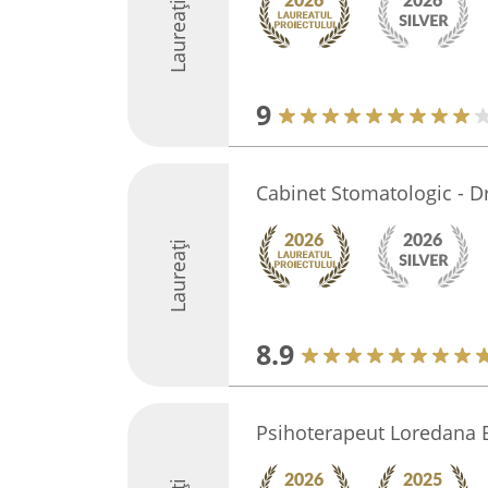
Laureați
9
Cabinet Stomatologic - D
Laureați
8.9
Psihoterapeut Loredana 