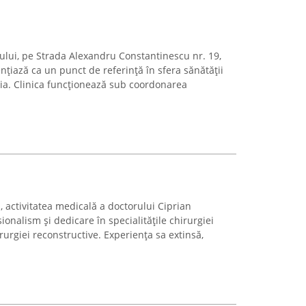
ului, pe Strada Alexandru Constantinescu nr. 19,
nțiază ca un punct de referință în sfera sănătății
nia. Clinica funcționează sub coordonarea
, activitatea medicală a doctorului Ciprian
onalism și dedicare în specialitățile chirurgiei
irurgiei reconstructive. Experiența sa extinsă,