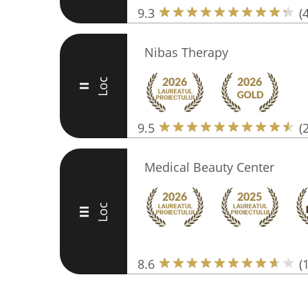
9.3
(
Nibas Therapy
Loc
II
9.5
(
Medical Beauty Center
Loc
III
8.6
(