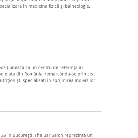
ecializare în medicina fizică și balneologie,
 poziționează ca un centru de referință în
i pe piața din România, remarcându-se prin cea
iționiști specializați în sprijinirea indivizilor
 29 în București, The Bar Salon reprezintă un