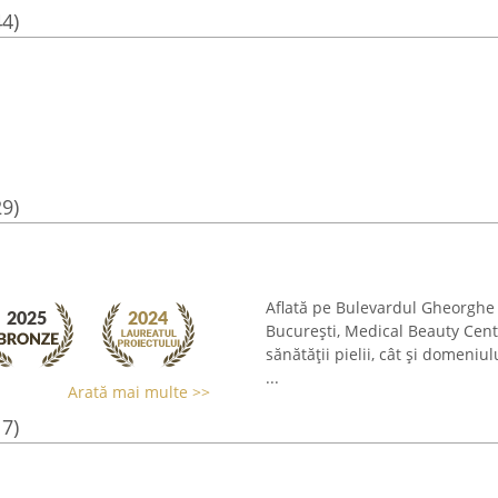
44)
29)
Aflată pe Bulevardul Gheorghe M
București, Medical Beauty Cent
sănătății pielii, cât și domeniu
...
Arată mai multe >>
17)