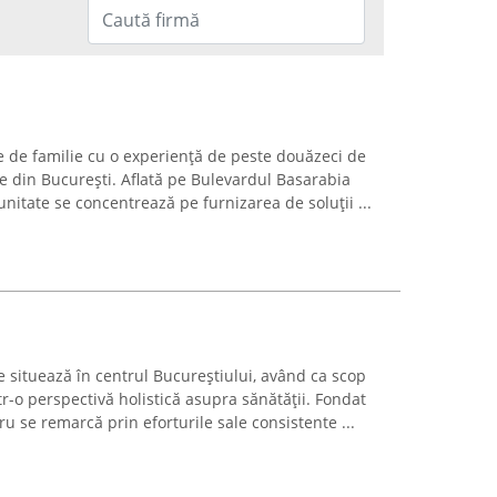
e de familie cu o experiență de peste douăzeci de
e din București. Aflată pe Bulevardul Basarabia
unitate se concentrează pe furnizarea de soluții ...
 situează în centrul Bucureștiului, având ca scop
r-o perspectivă holistică asupra sănătății. Fondat
u se remarcă prin eforturile sale consistente ...