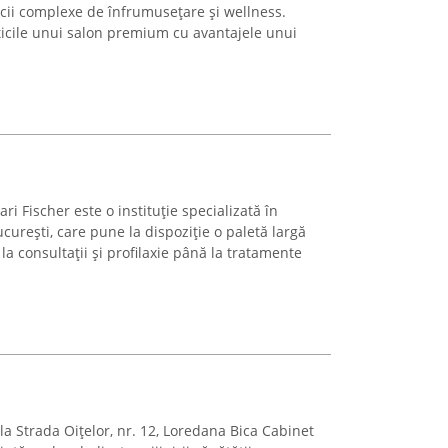
icii complexe de înfrumusețare și wellness.
ticile unui salon premium cu avantajele unui
i Fischer este o instituție specializată în
ucurești, care pune la dispoziție o paletă largă
la consultații și profilaxie până la tratamente
 la Strada Oițelor, nr. 12, Loredana Bica Cabinet