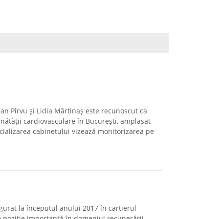
an Pîrvu și Lidia Mărtinaș este recunoscut ca
nătății cardiovasculare în București, amplasat
cializarea cabinetului vizează monitorizarea pe
gurat la începutul anului 2017 în cartierul
 poziție importantă în domeniul recuperării