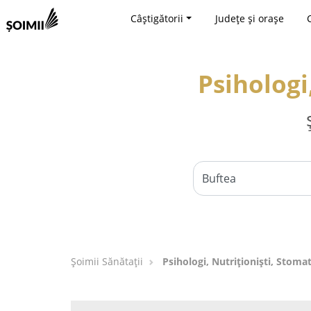
Câștigătorii
Județe și orașe
Psihologi
Şoimii Sănătații
Psihologi, Nutriționiști, Stomat