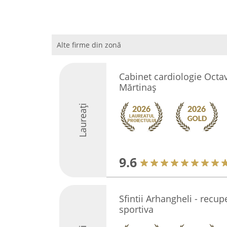
Alte firme din zonă
Cabinet cardiologie Octav
Mărtinaş
Laureați
9.6
Sfintii Arhangheli - recup
sportiva