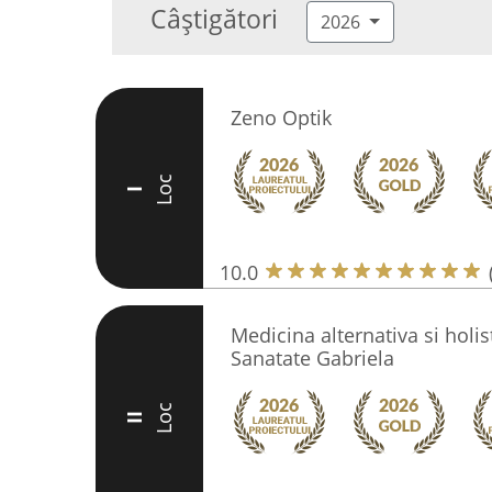
Câștigători
2026
Zeno Optik
Loc
I
10.0
Medicina alternativa si holis
Sanatate Gabriela
Loc
II