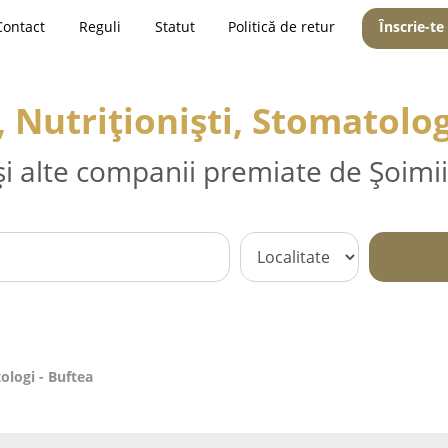
Contact
Reguli
Statut
Politică de retur
Înscrie-te
, Nutriționiști, Stomatolog
și alte companii premiate de Șoimii
ologi - Buftea