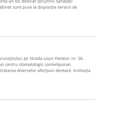
ntă un loc dedicat sprijinirii sănătății
abinet sunt puse la dispoziție servicii de
cureștiului, pe Strada Louis Pasteur, nr. 56,
un centru stomatologic contemporan,
 tratarea diverselor afecțiuni dentare. Instituția