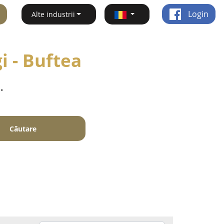
Login
Alte industrii
i - Buftea
.
Căutare