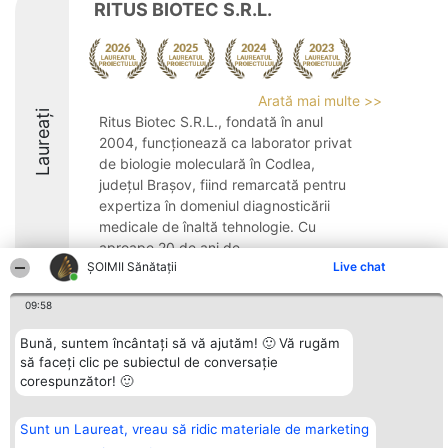
RITUS BIOTEC S.R.L.
Arată mai multe >>
Laureați
Ritus Biotec S.R.L., fondată în anul
2004, funcționează ca laborator privat
de biologie moleculară în Codlea,
județul Brașov, fiind remarcată pentru
expertiza în domeniul diagnosticării
medicale de înaltă tehnologie. Cu
aproape 20 de ani de ...
ŞOIMII Sănătații
Live chat
8.1
09:58
Bună, suntem încântați să vă ajutăm! 🙂 Vă rugăm
Organizator Ranking
Plebiscyt
Contact
să faceți clic pe subiectul de conversație
BRIGHT SOLUTIONS BR SRL
Câștigătorii
Contact
corespunzător! 🙂
Aleea Timisul De Sus 2 Bl. A30
Lista Tuturor
Sc. A Et. 4 Ap. 13 Cod 061952
Laureaților
București
Reguli
Sunt un Laureat, vreau să ridic materiale de marketing
CUI 36737675
Statut
tel: +40 770 990 492
Politica de