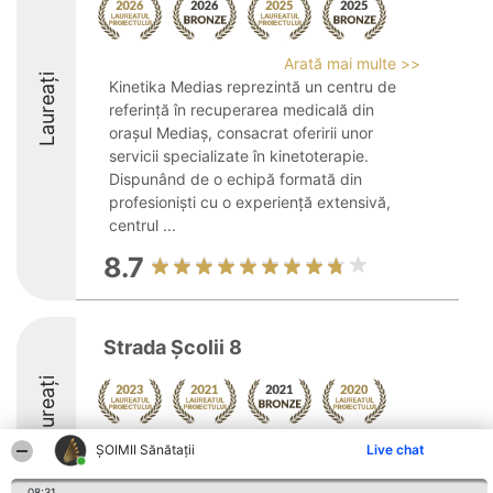
Arată mai multe >>
Laureați
Kinetika Medias reprezintă un centru de
referință în recuperarea medicală din
orașul Mediaș, consacrat oferirii unor
servicii specializate în kinetoterapie.
Dispunând de o echipă formată din
profesioniști cu o experiență extensivă,
centrul ...
8.7
Strada Şcolii 8
Laureați
Arată mai multe >>
ŞOIMII Sănătații
Live chat
08:31